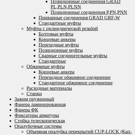
Позиционные соединения GRAD
PL,PLN,PLNN
Позиционные соединения P,PN,PNN
Приварные соединения GRAD GRF-W
Стандартные муфты
Муфты с цилиндрической резьбой
Болтовые муфты
Концевые анкеры
Переходные муфты
Позиционные муфты
Сварные соединительные муфты
Стандартные
Обжимные муфты
Концевые анкера
Переходное обжимное соединение
Стандартное обжимное соединение
Расходные материалы
Станки
Зажим пружинный
Фанера ламинированная
Фанера ФК
Фиксаторы арматуры
Стойка телескопическая
Опалубочные системы
Объемная опалубка перекрытий CUP-LOCK (Кап-