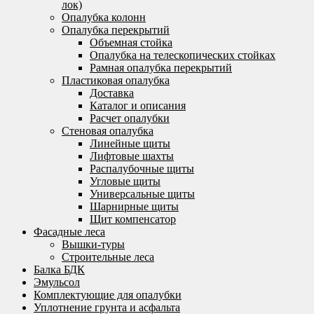
лок)
Опалубка колонн
Опалубка перекрытий
Объемная стойка
Опалубка на телескопических стойках
Рамная опалубка перекрытий
Пластиковая опалубка
Доставка
Каталог и описания
Расчет опалубки
Стеновая опалубка
Линейные щиты
Лифтовые шахты
Распалубочные щиты
Угловые щиты
Универсальные щиты
Шарнирные щиты
Щит компенсатор
Фасадные леса
Вышки-туры
Строительные леса
Балка БДК
Эмульсол
Комплектующие для опалубки
Уплотнение грунта и асфальта