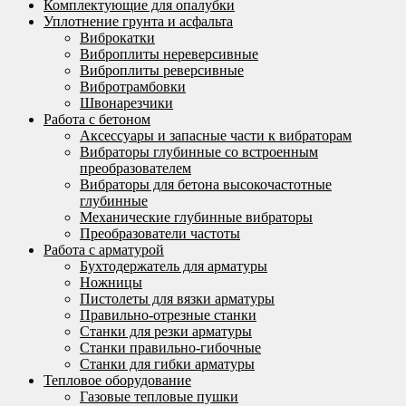
Комплектующие для опалубки
Уплотнение грунта и асфальта
Виброкатки
Виброплиты нереверсивные
Виброплиты реверсивные
Вибротрамбовки
Швонарезчики
Работа с бетоном
Аксессуары и запасные части к вибраторам
Вибраторы глубинные со встроенным
преобразователем
Вибраторы для бетона высокочастотные
глубинные
Механические глубинные вибраторы
Преобразователи частоты
Работа с арматурой
Бухтодержатель для арматуры
Ножницы
Пистолеты для вязки арматуры
Правильно-отрезные станки
Станки для резки арматуры
Станки правильно-гибочные
Станки для гибки арматуры
Тепловое оборудование
Газовые тепловые пушки