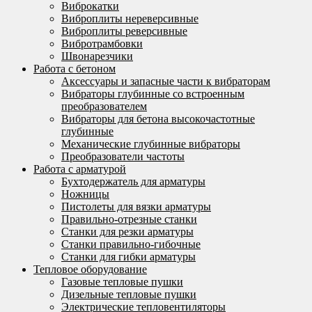
Виброкатки
Виброплиты нереверсивные
Виброплиты реверсивные
Вибротрамбовки
Швонарезчики
Работа с бетоном
Аксессуары и запасные части к вибраторам
Вибраторы глубинные со встроенным
преобразователем
Вибраторы для бетона высокочастотные
глубинные
Механические глубинные вибраторы
Преобразователи частоты
Работа с арматурой
Бухтодержатель для арматуры
Ножницы
Пистолеты для вязки арматуры
Правильно-отрезные станки
Станки для резки арматуры
Станки правильно-гибочные
Станки для гибки арматуры
Тепловое оборудование
Газовые тепловые пушки
Дизельные тепловые пушки
Электрические тепловентиляторы