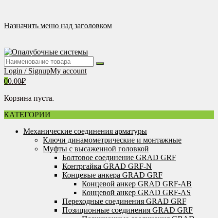
Перейти
к
содержимому
Назначить меню над заголовком
Login / Signup
My account
0
0.00
₽
Корзина пуста.
КАТЕГОРИИ
Механические соединения арматуры
Ключи динамометрические и монтажные
Муфты с высаженной головкой
Болтовое соединение GRAD GRF
Контргайка GRAD GRF-N
Концевые анкера GRAD GRF
Концевой анкер GRAD GRF-AB
Концевой анкер GRAD GRF-AS
Переходные соединения GRAD GRF
Позиционные соединения GRAD GRF