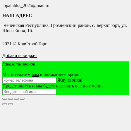
opalubka_2025@mail.ru
НАШ АДРЕС
Чеченская Республика, Грозненский район, с. Беркат-юрт, ул.
Шоссейная, 16.
2021 © КавСтройТорг
Добавить виджет
Заказать звонок
+
Мы позвоним
вам
в ближайшее время!
Жду звонка!
Представьтесь и мы будем называть вас по имени.