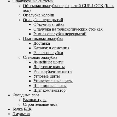
Опалубочные системы
Объемная опалубка перекрытий CUP-LOCK (Кап-
лок)
Опалубка колонн
Опалубка перекрытий
Объемная стойка
Опалубка на телескопических стойках
Рамная опалубка перекрытий
Пластиковая опалубка
Доставка
Каталог и описания
Расчет опалубки
Стеновая опалубка
Линейные щиты
Лифтовые шахты
Распалубочные щиты
Угловые щиты
Универсальные щиты
Шарнирные щиты
Щит компенсатор
Фасадные леса
Вышки-туры
Строительные леса
Балка БДК
Эмульсол