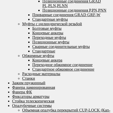
Позиционные соединения GRAD
PL,PLN,PLNN
Позиционные соединения P,PN,PNN
Приварные соединения GRAD GRF-W
Стандартные муфты
Муфты с цилиндрической резьбой
Болтовые муфты
Концевые анкеры
Переходные муфты
Позиционные муфты
Сварные соединительные муфты
Стандартные
Обжимные муфты
Концевые анкера
Переходное обжимное соединение
Стандартное обжимное соединение
Расходные материалы
Станки
Зажим пружинный
Фанера ламинированная
Фанера ФК
Фиксаторы арматуры
Стойка телескопическая
Опалубочные системы
Объемная опалубка перекрытий CUP-LOCK (Кап-