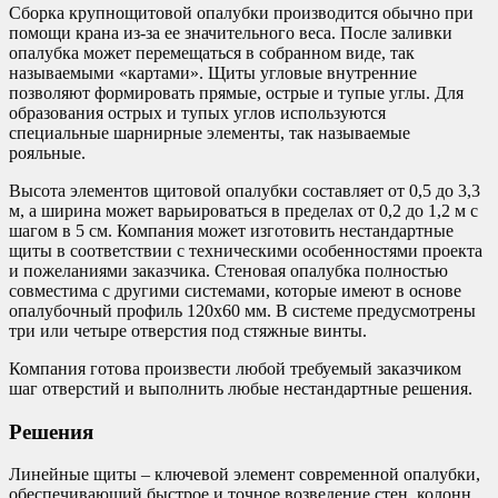
Сборка крупнощитовой опалубки производится обычно при
помощи крана из-за ее значительного веса. После заливки
опалубка может перемещаться в собранном виде, так
называемыми «картами». Щиты угловые внутренние
позволяют формировать прямые, острые и тупые углы. Для
образования острых и тупых углов используются
специальные шарнирные элементы, так называемые
рояльные.
Высота элементов щитовой опалубки составляет от 0,5 до 3,3
м, а ширина может варьироваться в пределах от 0,2 до 1,2 м с
шагом в 5 см. Компания может изготовить нестандартные
щиты в соответствии с техническими особенностями проекта
и пожеланиями заказчика. Стеновая опалубка полностью
совместима с другими системами, которые имеют в основе
опалубочный профиль 120х60 мм. В системе предусмотрены
три или четыре отверстия под стяжные винты.
Компания готова произвести любой требуемый заказчиком
шаг отверстий и выполнить любые нестандартные решения.
Решения
Линейные щиты – ключевой элемент современной опалубки,
обеспечивающий быстрое и точное возведение стен, колонн,