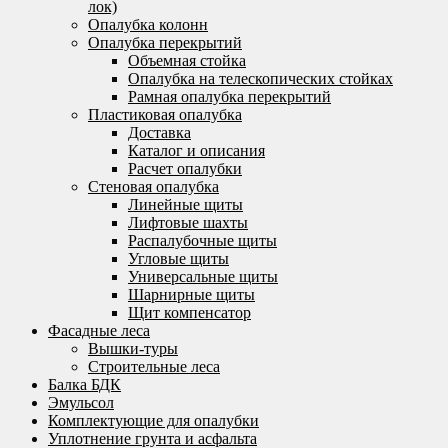
лок)
Опалубка колонн
Опалубка перекрытий
Объемная стойка
Опалубка на телескопических стойках
Рамная опалубка перекрытий
Пластиковая опалубка
Доставка
Каталог и описания
Расчет опалубки
Стеновая опалубка
Линейные щиты
Лифтовые шахты
Распалубочные щиты
Угловые щиты
Универсальные щиты
Шарнирные щиты
Щит компенсатор
Фасадные леса
Вышки-туры
Строительные леса
Балка БДК
Эмульсол
Комплектующие для опалубки
Уплотнение грунта и асфальта