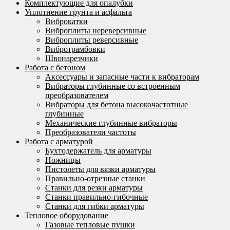
Комплектующие для опалубки
Уплотнение грунта и асфальта
Виброкатки
Виброплиты нереверсивные
Виброплиты реверсивные
Вибротрамбовки
Швонарезчики
Работа с бетоном
Аксессуары и запасные части к вибраторам
Вибраторы глубинные со встроенным
преобразователем
Вибраторы для бетона высокочастотные
глубинные
Механические глубинные вибраторы
Преобразователи частоты
Работа с арматурой
Бухтодержатель для арматуры
Ножницы
Пистолеты для вязки арматуры
Правильно-отрезные станки
Станки для резки арматуры
Станки правильно-гибочные
Станки для гибки арматуры
Тепловое оборудование
Газовые тепловые пушки