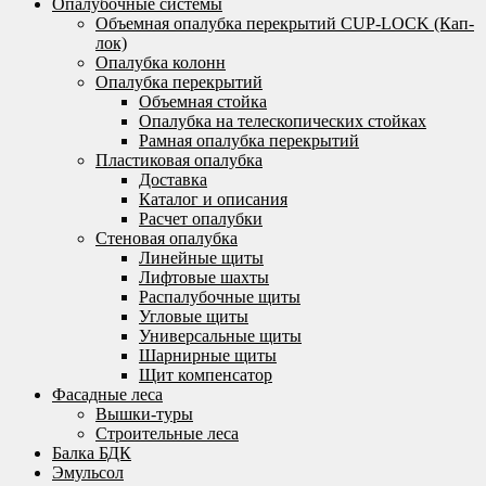
Опалубочные системы
Объемная опалубка перекрытий CUP-LOCK (Кап-
лок)
Опалубка колонн
Опалубка перекрытий
Объемная стойка
Опалубка на телескопических стойках
Рамная опалубка перекрытий
Пластиковая опалубка
Доставка
Каталог и описания
Расчет опалубки
Стеновая опалубка
Линейные щиты
Лифтовые шахты
Распалубочные щиты
Угловые щиты
Универсальные щиты
Шарнирные щиты
Щит компенсатор
Фасадные леса
Вышки-туры
Строительные леса
Балка БДК
Эмульсол