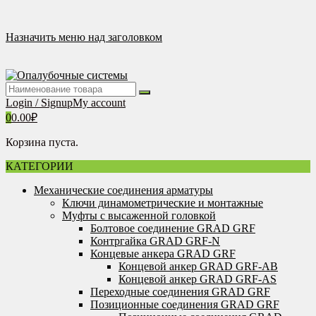
Перейти
к
содержимому
Назначить меню над заголовком
Login / Signup
My account
0
0.00
₽
Корзина пуста.
КАТЕГОРИИ
Механические соединения арматуры
Ключи динамометрические и монтажные
Муфты с высаженной головкой
Болтовое соединение GRAD GRF
Контргайка GRAD GRF-N
Концевые анкера GRAD GRF
Концевой анкер GRAD GRF-AB
Концевой анкер GRAD GRF-AS
Переходные соединения GRAD GRF
Позиционные соединения GRAD GRF