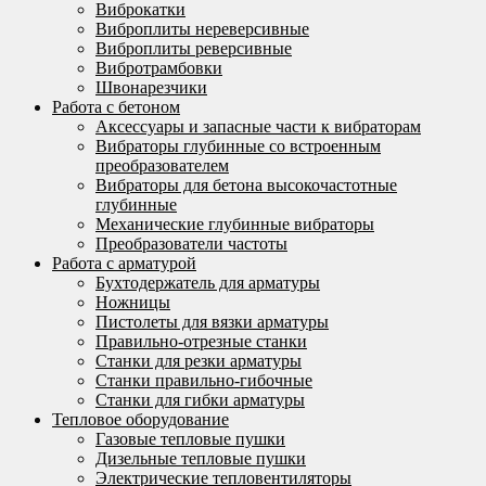
Виброкатки
Виброплиты нереверсивные
Виброплиты реверсивные
Вибротрамбовки
Швонарезчики
Работа с бетоном
Аксессуары и запасные части к вибраторам
Вибраторы глубинные со встроенным
преобразователем
Вибраторы для бетона высокочастотные
глубинные
Механические глубинные вибраторы
Преобразователи частоты
Работа с арматурой
Бухтодержатель для арматуры
Ножницы
Пистолеты для вязки арматуры
Правильно-отрезные станки
Станки для резки арматуры
Станки правильно-гибочные
Станки для гибки арматуры
Тепловое оборудование
Газовые тепловые пушки
Дизельные тепловые пушки
Электрические тепловентиляторы