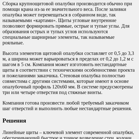
Сборка крупнощитовой опалубки производится обычно при
помощи крана из-за ее значительного веса. После заливки
опалубка может перемещаться в собранном виде, так
называемыми «картами». Щиты угловые внутренние
позволяют формировать прямые, острые и тупые углы. Для
образования острых и тупых углов используются
специальные шарнирные элементы, так называемые
рояльные.
Высота элементов щитовой опалубки составляет от 0,5 до 3,3
м, а ширина может варьироваться в пределах от 0,2 до 1,2 м с
шагом в 5 см. Компания может изготовить нестандартные
щиты в соответствии с техническими особенностями проекта
и пожеланиями заказчика. Стеновая опалубка полностью
совместима с другими системами, которые имеют в основе
опалубочный профиль 120х60 мм. В системе предусмотрены
три или четыре отверстия под стяжные винты.
Компания готова произвести любой требуемый заказчиком
шаг отверстий и выполнить любые нестандартные решения.
Решения
Линейные щиты – ключевой элемент современной опалубки,
обеспечивающий быстрое и точное возведение стен, колонн,