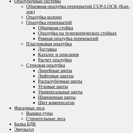
Опалубочные системы
Объемная опалубка перекрытий CUP-LOCK (Кап-
лок)
Опалубка колонн
Опалубка перекрытий
Объемная стойка
Опалубка на телескопических стойках
Рамная опалубка перекрытий
Пластиковая опалубка
Доставка
Каталог и описания
Расчет опалубки
Стеновая опалубка
Линейные щиты
Лифтовые шахты
Распалубочные щиты
Угловые щиты
Универсальные щиты
Шарнирные щиты
Щит компенсатор
Фасадные леса
Вышки-туры
Строительные леса
Балка БДК
Эмульсол