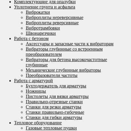
Комплектующие для опалубки
Уплотнение грунта и асфальта
Виброкатки
Виброплиты нереверсивные
Виброплиты реверсивные
Вибротрамбовки
Швонарезчики
Работа с бетоном
Аксессуары и запасные части к вибраторам
Вибраторы глубинные со встроенным
преобразователем
Вибраторы для бетона высокочастотные
глубинные
Механические глубинные вибраторы
Преобразователи частоты
Работа с арматурой
Бухтодержатель для арматуры
Ножницы
Пистолеты для вязки арматуры
Правильно-отрезные станки
Станки для резки арматуры
Станки правильно-гибочные
Станки для гибки арматуры
Тепловое оборудование
Газовые тепловые пушки