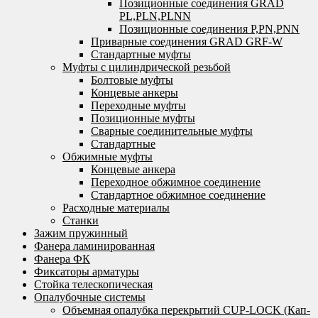
Позиционные соединения GRAD
PL,PLN,PLNN
Позиционные соединения P,PN,PNN
Приварные соединения GRAD GRF-W
Стандартные муфты
Муфты с цилиндрической резьбой
Болтовые муфты
Концевые анкеры
Переходные муфты
Позиционные муфты
Сварные соединительные муфты
Стандартные
Обжимные муфты
Концевые анкера
Переходное обжимное соединение
Стандартное обжимное соединение
Расходные материалы
Станки
Зажим пружинный
Фанера ламинированная
Фанера ФК
Фиксаторы арматуры
Стойка телескопическая
Опалубочные системы
Объемная опалубка перекрытий CUP-LOCK (Кап-