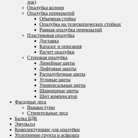
лок)
Опалубка колонн
Опалубка перекрытий
Объемная стойка
Опалубка на телескопических стойках
Рамная опалубка перекрытий
Пластиковая опалубка
Доставка
Каталог и описания
Расчет опалубки
Стеновая опалубка
Линейные щиты
Лифтовые шахты
Распалубочные щиты
Угловые щиты
Универсальные щиты
Шарнирные щиты
Щит компенсатор
Фасадные леса
Вышки-туры
Строительные леса
Балка БДК
Эмульсол
Комплектующие для опалубки
Уплотнение грунта и асфальта