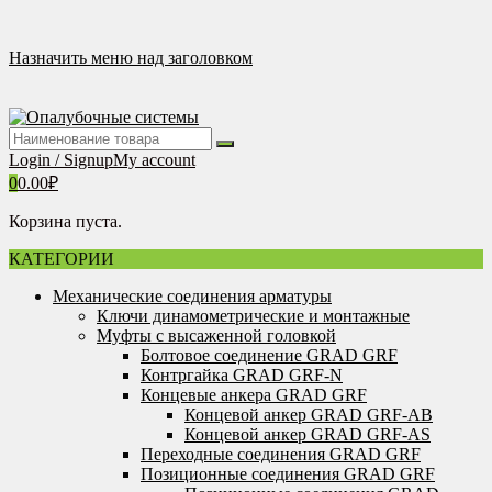
Перейти
к
содержимому
Назначить меню над заголовком
Login / Signup
My account
0
0.00
₽
Корзина пуста.
КАТЕГОРИИ
Механические соединения арматуры
Ключи динамометрические и монтажные
Муфты с высаженной головкой
Болтовое соединение GRAD GRF
Контргайка GRAD GRF-N
Концевые анкера GRAD GRF
Концевой анкер GRAD GRF-AB
Концевой анкер GRAD GRF-AS
Переходные соединения GRAD GRF
Позиционные соединения GRAD GRF