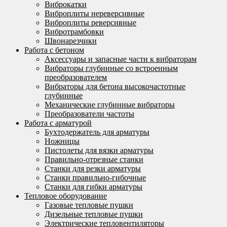
Виброкатки
Виброплиты нереверсивные
Виброплиты реверсивные
Вибротрамбовки
Швонарезчики
Работа с бетоном
Аксессуары и запасные части к вибраторам
Вибраторы глубинные со встроенным
преобразователем
Вибраторы для бетона высокочастотные
глубинные
Механические глубинные вибраторы
Преобразователи частоты
Работа с арматурой
Бухтодержатель для арматуры
Ножницы
Пистолеты для вязки арматуры
Правильно-отрезные станки
Станки для резки арматуры
Станки правильно-гибочные
Станки для гибки арматуры
Тепловое оборудование
Газовые тепловые пушки
Дизельные тепловые пушки
Электрические тепловентиляторы