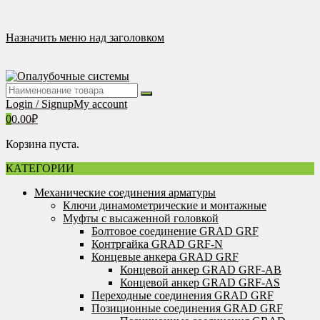
Перейти
к
содержимому
Назначить меню над заголовком
Login / Signup
My account
0
0.00
₽
Корзина пуста.
КАТЕГОРИИ
Механические соединения арматуры
Ключи динамометрические и монтажные
Муфты с высаженной головкой
Болтовое соединение GRAD GRF
Контргайка GRAD GRF-N
Концевые анкера GRAD GRF
Концевой анкер GRAD GRF-AB
Концевой анкер GRAD GRF-AS
Переходные соединения GRAD GRF
Позиционные соединения GRAD GRF