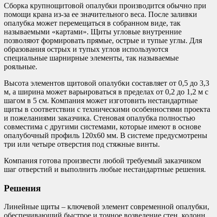
Сборка крупнощитовой опалубки производится обычно при
помощи крана из-за ее значительного веса. После заливки
опалубка может перемещаться в собранном виде, так
называемыми «картами». Щиты угловые внутренние
позволяют формировать прямые, острые и тупые углы. Для
образования острых и тупых углов используются
специальные шарнирные элементы, так называемые
рояльные.
Высота элементов щитовой опалубки составляет от 0,5 до 3,3
м, а ширина может варьироваться в пределах от 0,2 до 1,2 м с
шагом в 5 см. Компания может изготовить нестандартные
щиты в соответствии с техническими особенностями проекта
и пожеланиями заказчика. Стеновая опалубка полностью
совместима с другими системами, которые имеют в основе
опалубочный профиль 120х60 мм. В системе предусмотрены
три или четыре отверстия под стяжные винты.
Компания готова произвести любой требуемый заказчиком
шаг отверстий и выполнить любые нестандартные решения.
Решения
Линейные щиты – ключевой элемент современной опалубки,
обеспечивающий быстрое и точное возведение стен, колонн,