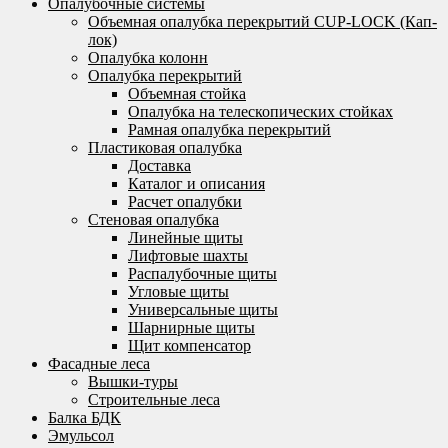
Опалубочные системы
Объемная опалубка перекрытий CUP-LOCK (Кап-
лок)
Опалубка колонн
Опалубка перекрытий
Объемная стойка
Опалубка на телескопических стойках
Рамная опалубка перекрытий
Пластиковая опалубка
Доставка
Каталог и описания
Расчет опалубки
Стеновая опалубка
Линейные щиты
Лифтовые шахты
Распалубочные щиты
Угловые щиты
Универсальные щиты
Шарнирные щиты
Щит компенсатор
Фасадные леса
Вышки-туры
Строительные леса
Балка БДК
Эмульсол