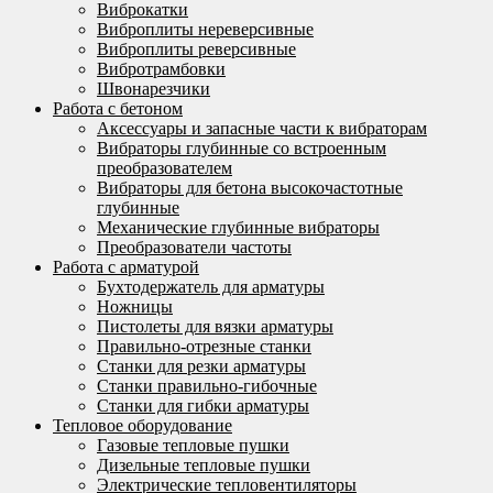
Виброкатки
Виброплиты нереверсивные
Виброплиты реверсивные
Вибротрамбовки
Швонарезчики
Работа с бетоном
Аксессуары и запасные части к вибраторам
Вибраторы глубинные со встроенным
преобразователем
Вибраторы для бетона высокочастотные
глубинные
Механические глубинные вибраторы
Преобразователи частоты
Работа с арматурой
Бухтодержатель для арматуры
Ножницы
Пистолеты для вязки арматуры
Правильно-отрезные станки
Станки для резки арматуры
Станки правильно-гибочные
Станки для гибки арматуры
Тепловое оборудование
Газовые тепловые пушки
Дизельные тепловые пушки
Электрические тепловентиляторы