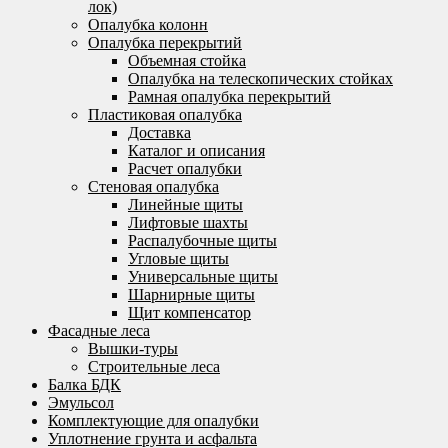
лок)
Опалубка колонн
Опалубка перекрытий
Объемная стойка
Опалубка на телескопических стойках
Рамная опалубка перекрытий
Пластиковая опалубка
Доставка
Каталог и описания
Расчет опалубки
Стеновая опалубка
Линейные щиты
Лифтовые шахты
Распалубочные щиты
Угловые щиты
Универсальные щиты
Шарнирные щиты
Щит компенсатор
Фасадные леса
Вышки-туры
Строительные леса
Балка БДК
Эмульсол
Комплектующие для опалубки
Уплотнение грунта и асфальта