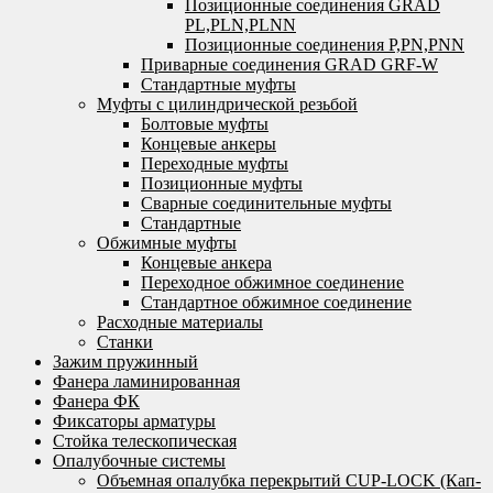
Позиционные соединения GRAD
PL,PLN,PLNN
Позиционные соединения P,PN,PNN
Приварные соединения GRAD GRF-W
Стандартные муфты
Муфты с цилиндрической резьбой
Болтовые муфты
Концевые анкеры
Переходные муфты
Позиционные муфты
Сварные соединительные муфты
Стандартные
Обжимные муфты
Концевые анкера
Переходное обжимное соединение
Стандартное обжимное соединение
Расходные материалы
Станки
Зажим пружинный
Фанера ламинированная
Фанера ФК
Фиксаторы арматуры
Стойка телескопическая
Опалубочные системы
Объемная опалубка перекрытий CUP-LOCK (Кап-