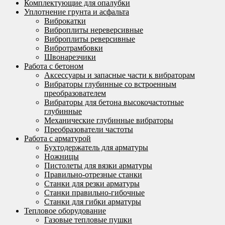
Комплектующие для опалубки
Уплотнение грунта и асфальта
Виброкатки
Виброплиты нереверсивные
Виброплиты реверсивные
Вибротрамбовки
Швонарезчики
Работа с бетоном
Аксессуары и запасные части к вибраторам
Вибраторы глубинные со встроенным
преобразователем
Вибраторы для бетона высокочастотные
глубинные
Механические глубинные вибраторы
Преобразователи частоты
Работа с арматурой
Бухтодержатель для арматуры
Ножницы
Пистолеты для вязки арматуры
Правильно-отрезные станки
Станки для резки арматуры
Станки правильно-гибочные
Станки для гибки арматуры
Тепловое оборудование
Газовые тепловые пушки