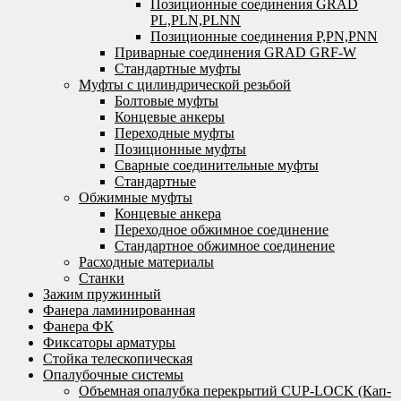
Позиционные соединения GRAD
PL,PLN,PLNN
Позиционные соединения P,PN,PNN
Приварные соединения GRAD GRF-W
Стандартные муфты
Муфты с цилиндрической резьбой
Болтовые муфты
Концевые анкеры
Переходные муфты
Позиционные муфты
Сварные соединительные муфты
Стандартные
Обжимные муфты
Концевые анкера
Переходное обжимное соединение
Стандартное обжимное соединение
Расходные материалы
Станки
Зажим пружинный
Фанера ламинированная
Фанера ФК
Фиксаторы арматуры
Стойка телескопическая
Опалубочные системы
Объемная опалубка перекрытий CUP-LOCK (Кап-