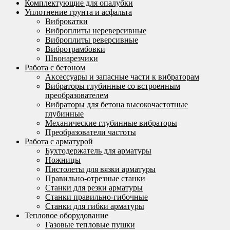
Комплектующие для опалубки
Уплотнение грунта и асфальта
Виброкатки
Виброплиты нереверсивные
Виброплиты реверсивные
Вибротрамбовки
Швонарезчики
Работа с бетоном
Аксессуары и запасные части к вибраторам
Вибраторы глубинные со встроенным
преобразователем
Вибраторы для бетона высокочастотные
глубинные
Механические глубинные вибраторы
Преобразователи частоты
Работа с арматурой
Бухтодержатель для арматуры
Ножницы
Пистолеты для вязки арматуры
Правильно-отрезные станки
Станки для резки арматуры
Станки правильно-гибочные
Станки для гибки арматуры
Тепловое оборудование
Газовые тепловые пушки