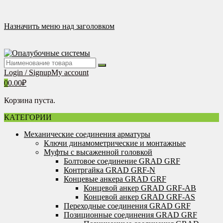
Перейти
к
содержимому
Назначить меню над заголовком
Login / Signup
My account
0
0.00
₽
Корзина пуста.
КАТЕГОРИИ
Механические соединения арматуры
Ключи динамометрические и монтажные
Муфты с высаженной головкой
Болтовое соединение GRAD GRF
Контргайка GRAD GRF-N
Концевые анкера GRAD GRF
Концевой анкер GRAD GRF-AB
Концевой анкер GRAD GRF-AS
Переходные соединения GRAD GRF
Позиционные соединения GRAD GRF