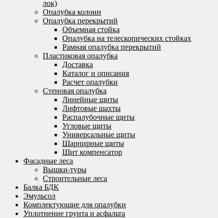
лок)
Опалубка колонн
Опалубка перекрытий
Объемная стойка
Опалубка на телескопических стойках
Рамная опалубка перекрытий
Пластиковая опалубка
Доставка
Каталог и описания
Расчет опалубки
Стеновая опалубка
Линейные щиты
Лифтовые шахты
Распалубочные щиты
Угловые щиты
Универсальные щиты
Шарнирные щиты
Щит компенсатор
Фасадные леса
Вышки-туры
Строительные леса
Балка БДК
Эмульсол
Комплектующие для опалубки
Уплотнение грунта и асфальта