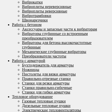
Виброкатки
Виброплиты нереверсивные
Виброплиты реверсивные
Вибротрамбовки
Швонарезчики
Работа с бетоном
Аксессуары и запасные части к вибраторам
Вибраторы глубинные со встроенным
преобразователем
Вибраторы для бетона высокочастотные
глубинные
Механические глубинные вибраторы
Преобразователи частоты
Работа с арматурой
Бухтодержатель для арматуры
Ножницы
Пистолеты для вязки арматуры
Правильно-отрезные станки
Станки для резки арматуры
Станки правильно-гибочные
Станки для гибки арматуры
Тепловое оборудование
Газовые тепловые пушки
Дизельные тепловые пушки
Электрические тепловентиляторы