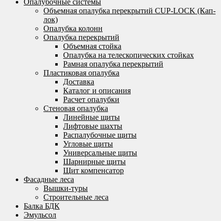
Опалубочные системы
Объемная опалубка перекрытий CUP-LOCK (Кап-
лок)
Опалубка колонн
Опалубка перекрытий
Объемная стойка
Опалубка на телескопических стойках
Рамная опалубка перекрытий
Пластиковая опалубка
Доставка
Каталог и описания
Расчет опалубки
Стеновая опалубка
Линейные щиты
Лифтовые шахты
Распалубочные щиты
Угловые щиты
Универсальные щиты
Шарнирные щиты
Щит компенсатор
Фасадные леса
Вышки-туры
Строительные леса
Балка БДК
Эмульсол