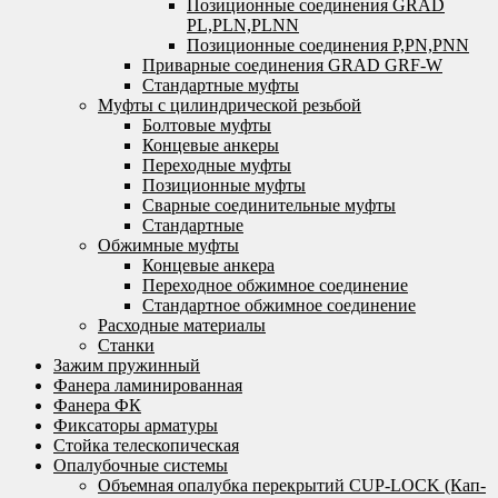
Позиционные соединения GRAD
PL,PLN,PLNN
Позиционные соединения P,PN,PNN
Приварные соединения GRAD GRF-W
Стандартные муфты
Муфты с цилиндрической резьбой
Болтовые муфты
Концевые анкеры
Переходные муфты
Позиционные муфты
Сварные соединительные муфты
Стандартные
Обжимные муфты
Концевые анкера
Переходное обжимное соединение
Стандартное обжимное соединение
Расходные материалы
Станки
Зажим пружинный
Фанера ламинированная
Фанера ФК
Фиксаторы арматуры
Стойка телескопическая
Опалубочные системы
Объемная опалубка перекрытий CUP-LOCK (Кап-