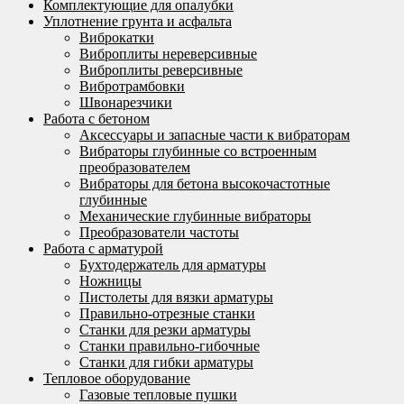
Комплектующие для опалубки
Уплотнение грунта и асфальта
Виброкатки
Виброплиты нереверсивные
Виброплиты реверсивные
Вибротрамбовки
Швонарезчики
Работа с бетоном
Аксессуары и запасные части к вибраторам
Вибраторы глубинные со встроенным
преобразователем
Вибраторы для бетона высокочастотные
глубинные
Механические глубинные вибраторы
Преобразователи частоты
Работа с арматурой
Бухтодержатель для арматуры
Ножницы
Пистолеты для вязки арматуры
Правильно-отрезные станки
Станки для резки арматуры
Станки правильно-гибочные
Станки для гибки арматуры
Тепловое оборудование
Газовые тепловые пушки