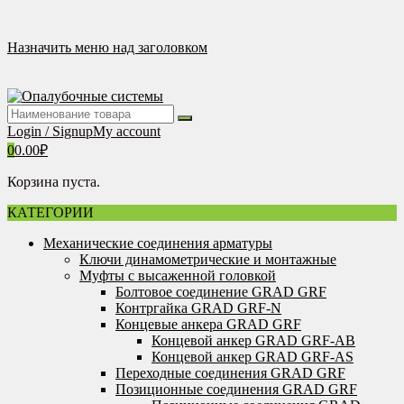
Перейти
к
содержимому
Назначить меню над заголовком
Login / Signup
My account
0
0.00
₽
Корзина пуста.
КАТЕГОРИИ
Механические соединения арматуры
Ключи динамометрические и монтажные
Муфты с высаженной головкой
Болтовое соединение GRAD GRF
Контргайка GRAD GRF-N
Концевые анкера GRAD GRF
Концевой анкер GRAD GRF-AB
Концевой анкер GRAD GRF-AS
Переходные соединения GRAD GRF
Позиционные соединения GRAD GRF