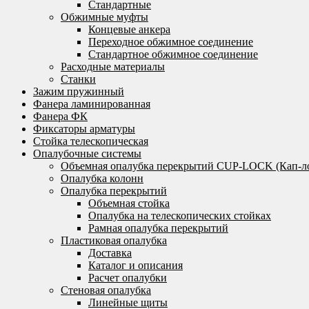
Стандартные
Обжимные муфты
Концевые анкера
Переходное обжимное соединение
Стандартное обжимное соединение
Расходные материалы
Станки
Зажим пружинный
Фанера ламинированная
Фанера ФК
Фиксаторы арматуры
Стойка телескопическая
Опалубочные системы
Объемная опалубка перекрытий CUP-LOCK (Кап-л
Опалубка колонн
Опалубка перекрытий
Объемная стойка
Опалубка на телескопических стойках
Рамная опалубка перекрытий
Пластиковая опалубка
Доставка
Каталог и описания
Расчет опалубки
Стеновая опалубка
Линейные щиты