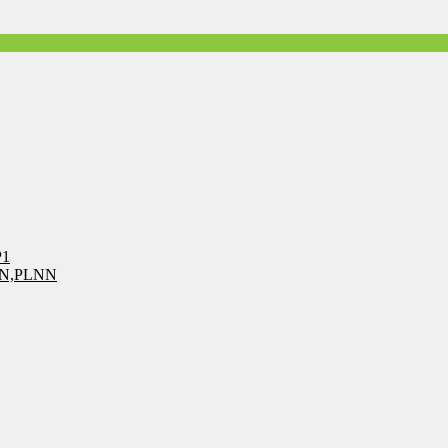
P1
LN,PLNN