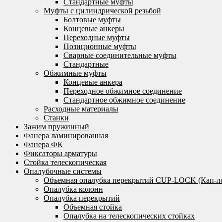
Стандартные муфты
Муфты с цилиндрической резьбой
Болтовые муфты
Концевые анкеры
Переходные муфты
Позиционные муфты
Сварные соединительные муфты
Стандартные
Обжимные муфты
Концевые анкера
Переходное обжимное соединение
Стандартное обжимное соединение
Расходные материалы
Станки
Зажим пружинный
Фанера ламинированная
Фанера ФК
Фиксаторы арматуры
Стойка телескопическая
Опалубочные системы
Объемная опалубка перекрытий CUP-LOCK (Кап-л
Опалубка колонн
Опалубка перекрытий
Объемная стойка
Опалубка на телескопических стойках