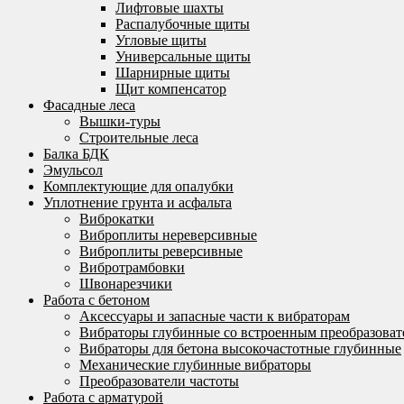
Лифтовые шахты
Распалубочные щиты
Угловые щиты
Универсальные щиты
Шарнирные щиты
Щит компенсатор
Фасадные леса
Вышки-туры
Строительные леса
Балка БДК
Эмульсол
Комплектующие для опалубки
Уплотнение грунта и асфальта
Виброкатки
Виброплиты нереверсивные
Виброплиты реверсивные
Вибротрамбовки
Швонарезчики
Работа с бетоном
Аксессуары и запасные части к вибраторам
Вибраторы глубинные со встроенным преобразоват
Вибраторы для бетона высокочастотные глубинные
Механические глубинные вибраторы
Преобразователи частоты
Работа с арматурой