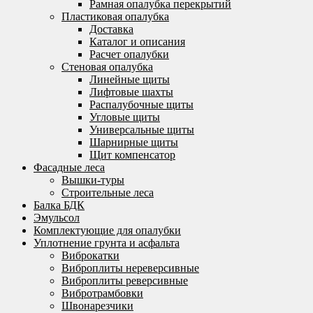
Рамная опалубка перекрытий
Пластиковая опалубка
Доставка
Каталог и описания
Расчет опалубки
Стеновая опалубка
Линейные щиты
Лифтовые шахты
Распалубочные щиты
Угловые щиты
Универсальные щиты
Шарнирные щиты
Щит компенсатор
Фасадные леса
Вышки-туры
Строительные леса
Балка БДК
Эмульсол
Комплектующие для опалубки
Уплотнение грунта и асфальта
Виброкатки
Виброплиты нереверсивные
Виброплиты реверсивные
Вибротрамбовки
Швонарезчики