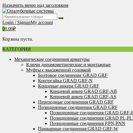
Перейти
Назначить меню над заголовком
к
содержимому
Login / Signup
My account
0
0.00
₽
Корзина пуста.
КАТЕГОРИИ
Механические соединения арматуры
Ключи динамометрические и монтажные
Муфты с высаженной головкой
Болтовое соединение GRAD GRF
Контргайка GRAD GRF-N
Концевые анкера GRAD GRF
Концевой анкер GRAD GRF-AB
Концевой анкер GRAD GRF-AS
Переходные соединения GRAD GRF
Позиционные соединения GRAD GRF
Позиционные соединения GRAD GRF-
Позиционные соединения GRAD PL,P
Позиционные соединения P,PN,PNN
Приварные соединения GRAD GRF-W