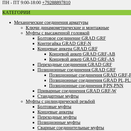
ПН - ПТ 9:00-18:00
+79288897810
КАТЕГОРИИ
Механические соединения арматуры
Ключи динамометрические и монтажные
Муфты с высаженной головкой
Болтовое соединение GRAD GRF
Контргайка GRAD GRF-N
Концевые анкера GRAD GRF
Концевой анкер GRAD GRF-AB
Концевой анкер GRAD GRF-AS
Переходные соединения GRAD GRF
Позиционные соединения GRAD GRF
Позиционные соединения GRAD GRF-
Позиционные соединения GRAD PL,P
Позиционные соединения P,PN,PNN
Приварные соединения GRAD GRF-W
Стандартные муфты
Муфты с цилиндрической резьбой
Болтовые муфты
Концевые анкеры
Переходные муфты
Позиционные муфты
Сварные соединительные муфты