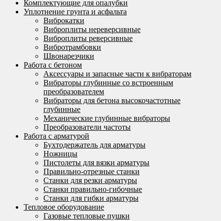
Комплектующие для опалубки
Уплотнение грунта и асфальта
Виброкатки
Виброплиты нереверсивные
Виброплиты реверсивные
Вибротрамбовки
Швонарезчики
Работа с бетоном
Аксессуары и запасные части к вибраторам
Вибраторы глубинные со встроенным
преобразователем
Вибраторы для бетона высокочастотные
глубинные
Механические глубинные вибраторы
Преобразователи частоты
Работа с арматурой
Бухтодержатель для арматуры
Ножницы
Пистолеты для вязки арматуры
Правильно-отрезные станки
Станки для резки арматуры
Станки правильно-гибочные
Станки для гибки арматуры
Тепловое оборудование
Газовые тепловые пушки