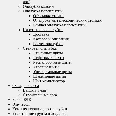
лок)
Опалубка колонн
Опалубка перекрытий
Объемная стойка
Опалубка на телескопических стойках
Рамная опалубка перекрытий
Пластиковая опалубка
Доставка
Каталог и описания
Расчет опалубки
Стеновая опалубка
Линейные щиты
Лифтовые шахты
Распалубочные щиты
Угловые щиты
Универсальные щиты
Шарнирные щиты
Щит компенсатор
Фасадные леса
Вышки-туры
Строительные леса
Балка БДК
Эмульсол
Комплектующие для опалубки
Уплотнение грунта и асфальта