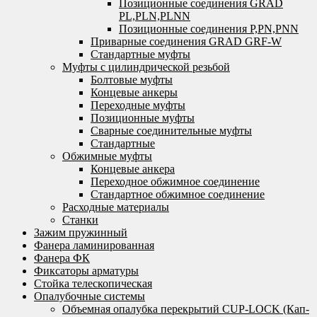
Позиционные соединения GRAD
PL,PLN,PLNN
Позиционные соединения P,PN,PNN
Приварные соединения GRAD GRF-W
Стандартные муфты
Муфты с цилиндрической резьбой
Болтовые муфты
Концевые анкеры
Переходные муфты
Позиционные муфты
Сварные соединительные муфты
Стандартные
Обжимные муфты
Концевые анкера
Переходное обжимное соединение
Стандартное обжимное соединение
Расходные материалы
Станки
Зажим пружинный
Фанера ламинированная
Фанера ФК
Фиксаторы арматуры
Стойка телескопическая
Опалубочные системы
Объемная опалубка перекрытий CUP-LOCK (Кап-