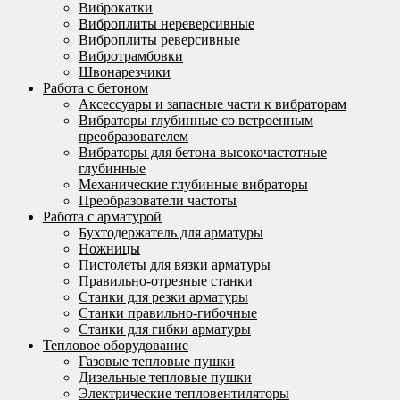
Виброкатки
Виброплиты нереверсивные
Виброплиты реверсивные
Вибротрамбовки
Швонарезчики
Работа с бетоном
Аксессуары и запасные части к вибраторам
Вибраторы глубинные со встроенным
преобразователем
Вибраторы для бетона высокочастотные
глубинные
Механические глубинные вибраторы
Преобразователи частоты
Работа с арматурой
Бухтодержатель для арматуры
Ножницы
Пистолеты для вязки арматуры
Правильно-отрезные станки
Станки для резки арматуры
Станки правильно-гибочные
Станки для гибки арматуры
Тепловое оборудование
Газовые тепловые пушки
Дизельные тепловые пушки
Электрические тепловентиляторы