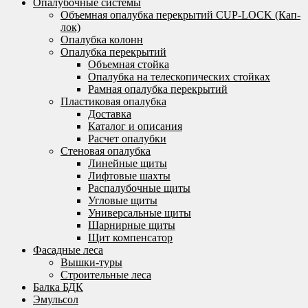
Опалубочные системы
Объемная опалубка перекрытий CUP-LOCK (Кап-
лок)
Опалубка колонн
Опалубка перекрытий
Объемная стойка
Опалубка на телескопических стойках
Рамная опалубка перекрытий
Пластиковая опалубка
Доставка
Каталог и описания
Расчет опалубки
Стеновая опалубка
Линейные щиты
Лифтовые шахты
Распалубочные щиты
Угловые щиты
Универсальные щиты
Шарнирные щиты
Щит компенсатор
Фасадные леса
Вышки-туры
Строительные леса
Балка БДК
Эмульсол