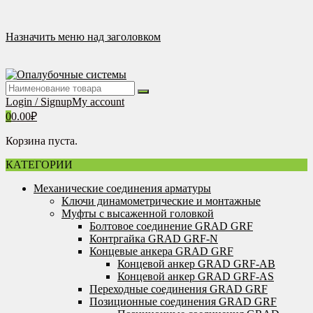
Перейти
к
содержимому
Назначить меню над заголовком
Login / Signup
My account
0
0.00
₽
Корзина пуста.
КАТЕГОРИИ
Механические соединения арматуры
Ключи динамометрические и монтажные
Муфты с высаженной головкой
Болтовое соединение GRAD GRF
Контргайка GRAD GRF-N
Концевые анкера GRAD GRF
Концевой анкер GRAD GRF-AB
Концевой анкер GRAD GRF-AS
Переходные соединения GRAD GRF
Позиционные соединения GRAD GRF