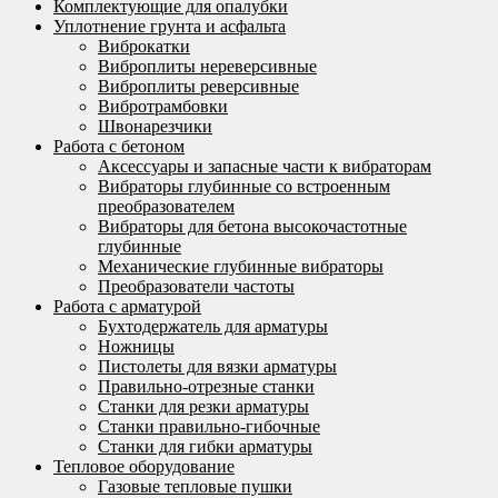
Комплектующие для опалубки
Уплотнение грунта и асфальта
Виброкатки
Виброплиты нереверсивные
Виброплиты реверсивные
Вибротрамбовки
Швонарезчики
Работа с бетоном
Аксессуары и запасные части к вибраторам
Вибраторы глубинные со встроенным
преобразователем
Вибраторы для бетона высокочастотные
глубинные
Механические глубинные вибраторы
Преобразователи частоты
Работа с арматурой
Бухтодержатель для арматуры
Ножницы
Пистолеты для вязки арматуры
Правильно-отрезные станки
Станки для резки арматуры
Станки правильно-гибочные
Станки для гибки арматуры
Тепловое оборудование
Газовые тепловые пушки