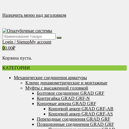
Перейти
к
содержимому
Назначить меню над заголовком
Login / Signup
My account
0
0.00
₽
Корзина пуста.
КАТЕГОРИИ
Механические соединения арматуры
Ключи динамометрические и монтажные
Муфты с высаженной головкой
Болтовое соединение GRAD GRF
Контргайка GRAD GRF-N
Концевые анкера GRAD GRF
Концевой анкер GRAD GRF-AB
Концевой анкер GRAD GRF-AS
Переходные соединения GRAD GRF
Позиционные соединения GRAD GRF