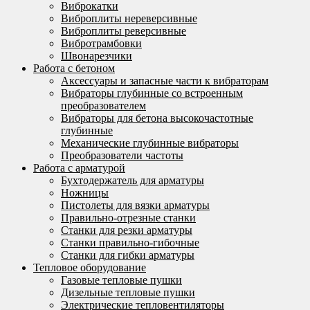
Виброкатки
Виброплиты нереверсивные
Виброплиты реверсивные
Вибротрамбовки
Швонарезчики
Работа с бетоном
Аксессуары и запасные части к вибраторам
Вибраторы глубинные со встроенным
преобразователем
Вибраторы для бетона высокочастотные
глубинные
Механические глубинные вибраторы
Преобразователи частоты
Работа с арматурой
Бухтодержатель для арматуры
Ножницы
Пистолеты для вязки арматуры
Правильно-отрезные станки
Станки для резки арматуры
Станки правильно-гибочные
Станки для гибки арматуры
Тепловое оборудование
Газовые тепловые пушки
Дизельные тепловые пушки
Электрические тепловентиляторы