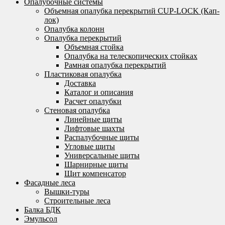
Опалубочные системы
Объемная опалубка перекрытий CUP-LOCK (Кап-
лок)
Опалубка колонн
Опалубка перекрытий
Объемная стойка
Опалубка на телескопических стойках
Рамная опалубка перекрытий
Пластиковая опалубка
Доставка
Каталог и описания
Расчет опалубки
Стеновая опалубка
Линейные щиты
Лифтовые шахты
Распалубочные щиты
Угловые щиты
Универсальные щиты
Шарнирные щиты
Щит компенсатор
Фасадные леса
Вышки-туры
Строительные леса
Балка БДК
Эмульсол