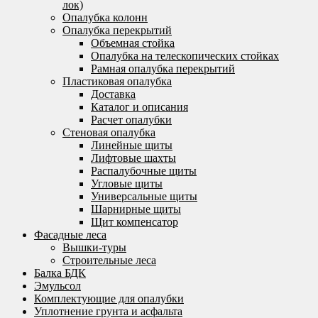
лок)
Опалубка колонн
Опалубка перекрытий
Объемная стойка
Опалубка на телескопических стойках
Рамная опалубка перекрытий
Пластиковая опалубка
Доставка
Каталог и описания
Расчет опалубки
Стеновая опалубка
Линейные щиты
Лифтовые шахты
Распалубочные щиты
Угловые щиты
Универсальные щиты
Шарнирные щиты
Щит компенсатор
Фасадные леса
Вышки-туры
Строительные леса
Балка БДК
Эмульсол
Комплектующие для опалубки
Уплотнение грунта и асфальта