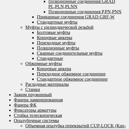
Позиционные соединения GRAD
PL,PLN,PLNN
Позиционные соединения P,PN,PNN
Приварные соединения GRAD GRF-W
Стандартные муфты
Муфты с цилиндрической резьбой
Болтовые муфты
Концевые анкеры
Переходные муфты
Позиционные муфты
Сварные соединительные муфты
Стандартные
Обжимные муфты
Концевые анкера
Переходное обжимное соединение
Стандартное обжимное соединение
Расходные материалы
Станки
Зажим пружинный
Фанера ламинированная
Фанера ФК
Фиксаторы арматуры
Стойка телескопическая
Опалубочные системы
Объемная опалубка перекрытий CUP-LOCK (Кап-