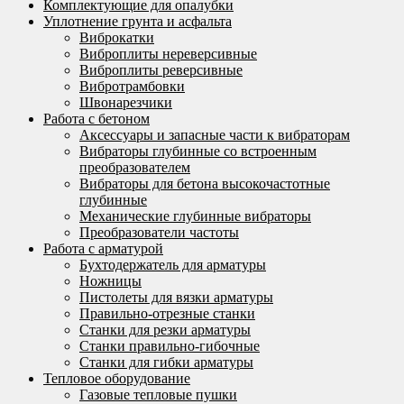
Комплектующие для опалубки
Уплотнение грунта и асфальта
Виброкатки
Виброплиты нереверсивные
Виброплиты реверсивные
Вибротрамбовки
Швонарезчики
Работа с бетоном
Аксессуары и запасные части к вибраторам
Вибраторы глубинные со встроенным
преобразователем
Вибраторы для бетона высокочастотные
глубинные
Механические глубинные вибраторы
Преобразователи частоты
Работа с арматурой
Бухтодержатель для арматуры
Ножницы
Пистолеты для вязки арматуры
Правильно-отрезные станки
Станки для резки арматуры
Станки правильно-гибочные
Станки для гибки арматуры
Тепловое оборудование
Газовые тепловые пушки