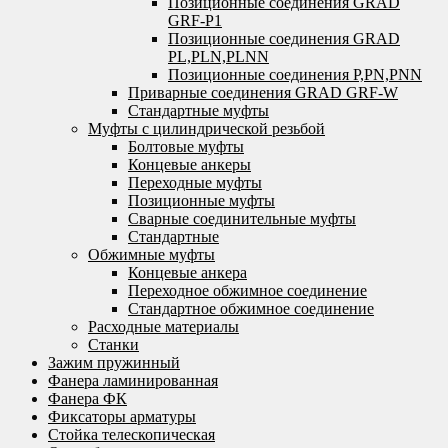
Позиционные соединения GRAD
GRF-P1
Позиционные соединения GRAD
PL,PLN,PLNN
Позиционные соединения P,PN,PNN
Приварные соединения GRAD GRF-W
Стандартные муфты
Муфты с цилиндрической резьбой
Болтовые муфты
Концевые анкеры
Переходные муфты
Позиционные муфты
Сварные соединительные муфты
Стандартные
Обжимные муфты
Концевые анкера
Переходное обжимное соединение
Стандартное обжимное соединение
Расходные материалы
Станки
Зажим пружинный
Фанера ламинированная
Фанера ФК
Фиксаторы арматуры
Стойка телескопическая