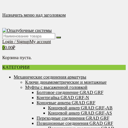
Перейти
к
содержимому
Назначить меню над заголовком
Login / Signup
My account
0
0.00
₽
Корзина пуста.
КАТЕГОРИИ
Механические соединения арматуры
Ключи динамометрические и монтажные
Муфты с высаженной головкой
Болтовое соединение GRAD GRF
Контргайка GRAD GRF-N
Концевые анкера GRAD GRF
Концевой анкер GRAD GRF-AB
Концевой анкер GRAD GRF-AS
Переходные соединения GRAD GRF
Позиционные соединения GRAD GRF