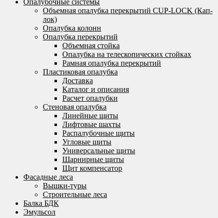
Опалубочные системы
Объемная опалубка перекрытий CUP-LOCK (Кап-
лок)
Опалубка колонн
Опалубка перекрытий
Объемная стойка
Опалубка на телескопических стойках
Рамная опалубка перекрытий
Пластиковая опалубка
Доставка
Каталог и описания
Расчет опалубки
Стеновая опалубка
Линейные щиты
Лифтовые шахты
Распалубочные щиты
Угловые щиты
Универсальные щиты
Шарнирные щиты
Щит компенсатор
Фасадные леса
Вышки-туры
Строительные леса
Балка БДК
Эмульсол