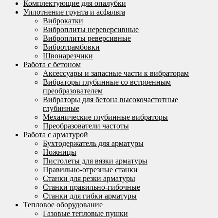
Комплектующие для опалубки
Уплотнение грунта и асфальта
Виброкатки
Виброплиты нереверсивные
Виброплиты реверсивные
Вибротрамбовки
Швонарезчики
Работа с бетоном
Аксессуары и запасные части к вибраторам
Вибраторы глубинные со встроенным
преобразователем
Вибраторы для бетона высокочастотные
глубинные
Механические глубинные вибраторы
Преобразователи частоты
Работа с арматурой
Бухтодержатель для арматуры
Ножницы
Пистолеты для вязки арматуры
Правильно-отрезные станки
Станки для резки арматуры
Станки правильно-гибочные
Станки для гибки арматуры
Тепловое оборудование
Газовые тепловые пушки