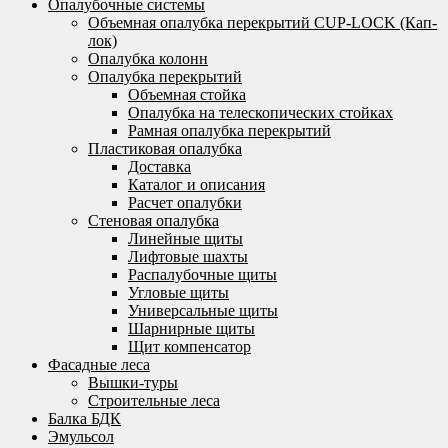
Опалубочные системы
Объемная опалубка перекрытий CUP-LOCK (Кап-
лок)
Опалубка колонн
Опалубка перекрытий
Объемная стойка
Опалубка на телескопических стойках
Рамная опалубка перекрытий
Пластиковая опалубка
Доставка
Каталог и описания
Расчет опалубки
Стеновая опалубка
Линейные щиты
Лифтовые шахты
Распалубочные щиты
Угловые щиты
Универсальные щиты
Шарнирные щиты
Щит компенсатор
Фасадные леса
Вышки-туры
Строительные леса
Балка БДК
Эмульсол