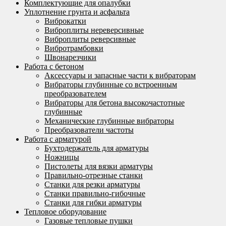
Комплектующие для опалубки
Уплотнение грунта и асфальта
Виброкатки
Виброплиты нереверсивные
Виброплиты реверсивные
Вибротрамбовки
Швонарезчики
Работа с бетоном
Аксессуары и запасные части к вибраторам
Вибраторы глубинные со встроенным
преобразователем
Вибраторы для бетона высокочастотные
глубинные
Механические глубинные вибраторы
Преобразователи частоты
Работа с арматурой
Бухтодержатель для арматуры
Ножницы
Пистолеты для вязки арматуры
Правильно-отрезные станки
Станки для резки арматуры
Станки правильно-гибочные
Станки для гибки арматуры
Тепловое оборудование
Газовые тепловые пушки