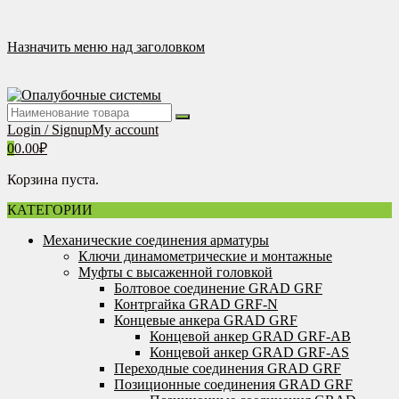
Перейти
к
содержимому
Назначить меню над заголовком
Login / Signup
My account
0
0.00
₽
Корзина пуста.
КАТЕГОРИИ
Механические соединения арматуры
Ключи динамометрические и монтажные
Муфты с высаженной головкой
Болтовое соединение GRAD GRF
Контргайка GRAD GRF-N
Концевые анкера GRAD GRF
Концевой анкер GRAD GRF-AB
Концевой анкер GRAD GRF-AS
Переходные соединения GRAD GRF
Позиционные соединения GRAD GRF