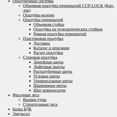
Опалубочные системы
Объемная опалубка перекрытий CUP-LOCK (Кап-
лок)
Опалубка колонн
Опалубка перекрытий
Объемная стойка
Опалубка на телескопических стойках
Рамная опалубка перекрытий
Пластиковая опалубка
Доставка
Каталог и описания
Расчет опалубки
Стеновая опалубка
Линейные щиты
Лифтовые шахты
Распалубочные щиты
Угловые щиты
Универсальные щиты
Шарнирные щиты
Щит компенсатор
Фасадные леса
Вышки-туры
Строительные леса
Балка БДК
Эмульсол