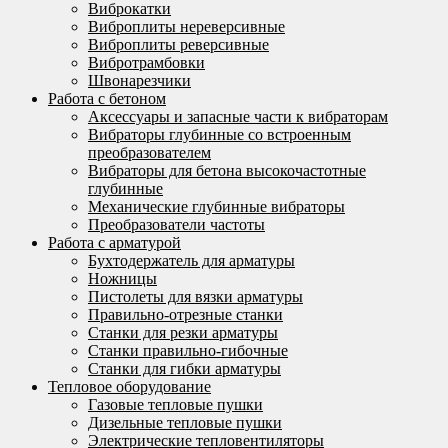
Виброкатки
Виброплиты нереверсивные
Виброплиты реверсивные
Вибротрамбовки
Швонарезчики
Работа с бетоном
Аксессуары и запасные части к вибраторам
Вибраторы глубинные со встроенным
преобразователем
Вибраторы для бетона высокочастотные
глубинные
Механические глубинные вибраторы
Преобразователи частоты
Работа с арматурой
Бухтодержатель для арматуры
Ножницы
Пистолеты для вязки арматуры
Правильно-отрезные станки
Станки для резки арматуры
Станки правильно-гибочные
Станки для гибки арматуры
Тепловое оборудование
Газовые тепловые пушки
Дизельные тепловые пушки
Электрические тепловентиляторы