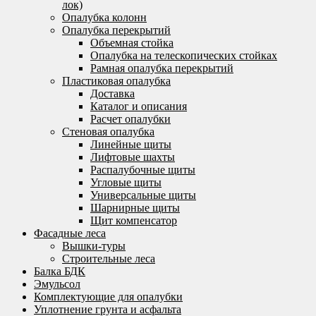
лок)
Опалубка колонн
Опалубка перекрытий
Объемная стойка
Опалубка на телескопических стойках
Рамная опалубка перекрытий
Пластиковая опалубка
Доставка
Каталог и описания
Расчет опалубки
Стеновая опалубка
Линейные щиты
Лифтовые шахты
Распалубочные щиты
Угловые щиты
Универсальные щиты
Шарнирные щиты
Щит компенсатор
Фасадные леса
Вышки-туры
Строительные леса
Балка БДК
Эмульсол
Комплектующие для опалубки
Уплотнение грунта и асфальта