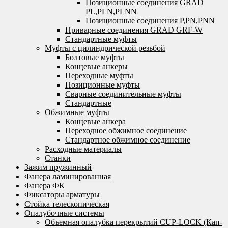
Позиционные соединения GRAD
PL,PLN,PLNN
Позиционные соединения P,PN,PNN
Приварные соединения GRAD GRF-W
Стандартные муфты
Муфты с цилиндрической резьбой
Болтовые муфты
Концевые анкеры
Переходные муфты
Позиционные муфты
Сварные соединительные муфты
Стандартные
Обжимные муфты
Концевые анкера
Переходное обжимное соединение
Стандартное обжимное соединение
Расходные материалы
Станки
Зажим пружинный
Фанера ламинированная
Фанера ФК
Фиксаторы арматуры
Стойка телескопическая
Опалубочные системы
Объемная опалубка перекрытий CUP-LOCK (Кап-