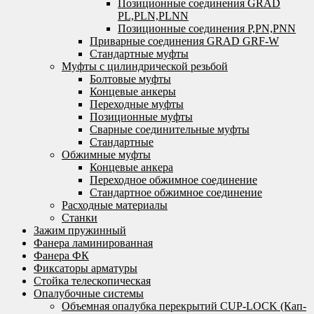
Позиционные соединения GRAD
PL,PLN,PLNN
Позиционные соединения P,PN,PNN
Приварные соединения GRAD GRF-W
Стандартные муфты
Муфты с цилиндрической резьбой
Болтовые муфты
Концевые анкеры
Переходные муфты
Позиционные муфты
Сварные соединительные муфты
Стандартные
Обжимные муфты
Концевые анкера
Переходное обжимное соединение
Стандартное обжимное соединение
Расходные материалы
Станки
Зажим пружинный
Фанера ламинированная
Фанера ФК
Фиксаторы арматуры
Стойка телескопическая
Опалубочные системы
Объемная опалубка перекрытий CUP-LOCK (Кап-