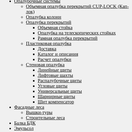
Опалубочные системы
Объемная опалубка перекрытий CUP-LOCK (Кап-
лок)
Опалубка колонн
Опалубка перекрытий
Объемная стойка
Опалубка на телескопических стойках
Рамная опалубка перекрытий
Пластиковая опалубка
Доставка
Каталог и описания
Расчет опалубки
Стеновая опалубка
Линейные щиты
Лифтовые шахты
Распалубочные щиты
Угловые щиты
Универсальные щиты
Шарнирные щиты
Щит компенсатор
Фасадные леса
Вышки-туры
Строительные леса
Балка БДК
Эмульсол