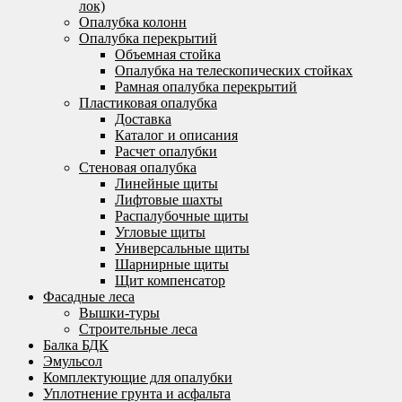
лок)
Опалубка колонн
Опалубка перекрытий
Объемная стойка
Опалубка на телескопических стойках
Рамная опалубка перекрытий
Пластиковая опалубка
Доставка
Каталог и описания
Расчет опалубки
Стеновая опалубка
Линейные щиты
Лифтовые шахты
Распалубочные щиты
Угловые щиты
Универсальные щиты
Шарнирные щиты
Щит компенсатор
Фасадные леса
Вышки-туры
Строительные леса
Балка БДК
Эмульсол
Комплектующие для опалубки
Уплотнение грунта и асфальта