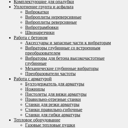
Комплектующие для опалубки
Уплотнение грунта и асфальта
Виброкатки
Виброплиты нереверсивные
Виброплиты реверсивные
Вибротрамбовки
Швонарезчики
Работа с бетоном
Аксессуары и запасные части к вибраторам
Вибраторы глубинные со встроенным
преобразователем
Вибраторы для бетона высокочастотные
глубинные
Механические глубинные вибраторы
Преобразователи частоты
Работа с арматурой
Бухтодержатель для арматуры
Ножницы
Пистолеты для вязки арматуры
Правильно-отрезные станки
Станки для резки арматуры
Станки правильно-гибочные
Станки для гибки арматуры
Тепловое оборудование
Газовые тепловые пушки