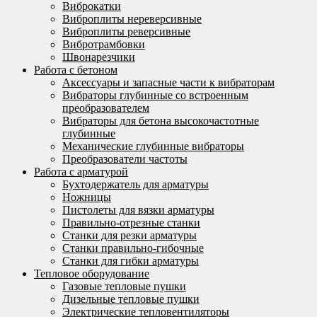
Виброкатки
Виброплиты нереверсивные
Виброплиты реверсивные
Вибротрамбовки
Швонарезчики
Работа с бетоном
Аксессуары и запасные части к вибраторам
Вибраторы глубинные со встроенным
преобразователем
Вибраторы для бетона высокочастотные
глубинные
Механические глубинные вибраторы
Преобразователи частоты
Работа с арматурой
Бухтодержатель для арматуры
Ножницы
Пистолеты для вязки арматуры
Правильно-отрезные станки
Станки для резки арматуры
Станки правильно-гибочные
Станки для гибки арматуры
Тепловое оборудование
Газовые тепловые пушки
Дизельные тепловые пушки
Электрические тепловентиляторы