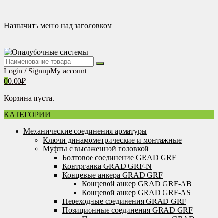
Перейти
к
содержимому
Назначить меню над заголовком
Login / Signup
My account
0
0.00
₽
Корзина пуста.
КАТЕГОРИИ
Механические соединения арматуры
Ключи динамометрические и монтажные
Муфты с высаженной головкой
Болтовое соединение GRAD GRF
Контргайка GRAD GRF-N
Концевые анкера GRAD GRF
Концевой анкер GRAD GRF-AB
Концевой анкер GRAD GRF-AS
Переходные соединения GRAD GRF
Позиционные соединения GRAD GRF