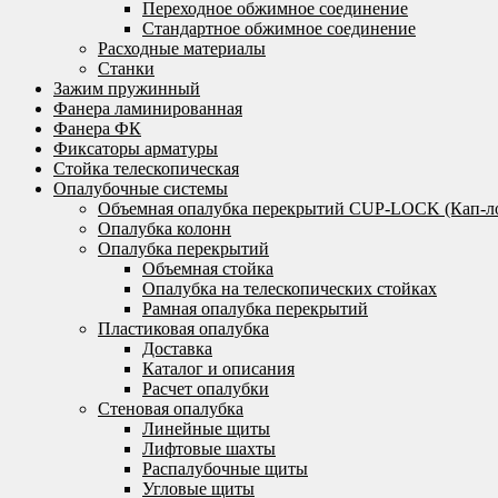
Переходное обжимное соединение
Стандартное обжимное соединение
Расходные материалы
Станки
Зажим пружинный
Фанера ламинированная
Фанера ФК
Фиксаторы арматуры
Стойка телескопическая
Опалубочные системы
Объемная опалубка перекрытий CUP-LOCK (Кап-л
Опалубка колонн
Опалубка перекрытий
Объемная стойка
Опалубка на телескопических стойках
Рамная опалубка перекрытий
Пластиковая опалубка
Доставка
Каталог и описания
Расчет опалубки
Стеновая опалубка
Линейные щиты
Лифтовые шахты
Распалубочные щиты
Угловые щиты