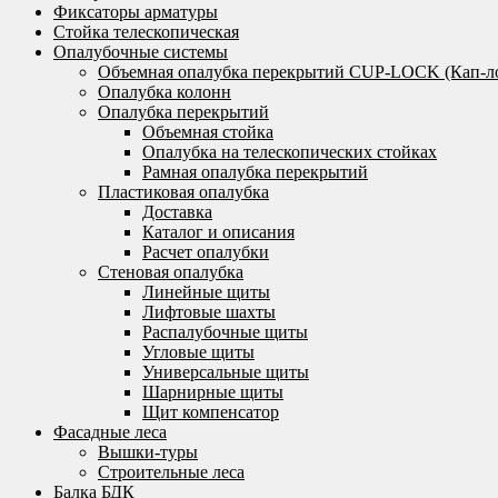
Фиксаторы арматуры
Стойка телескопическая
Опалубочные системы
Объемная опалубка перекрытий CUP-LOCK (Кап-л
Опалубка колонн
Опалубка перекрытий
Объемная стойка
Опалубка на телескопических стойках
Рамная опалубка перекрытий
Пластиковая опалубка
Доставка
Каталог и описания
Расчет опалубки
Стеновая опалубка
Линейные щиты
Лифтовые шахты
Распалубочные щиты
Угловые щиты
Универсальные щиты
Шарнирные щиты
Щит компенсатор
Фасадные леса
Вышки-туры
Строительные леса
Балка БДК