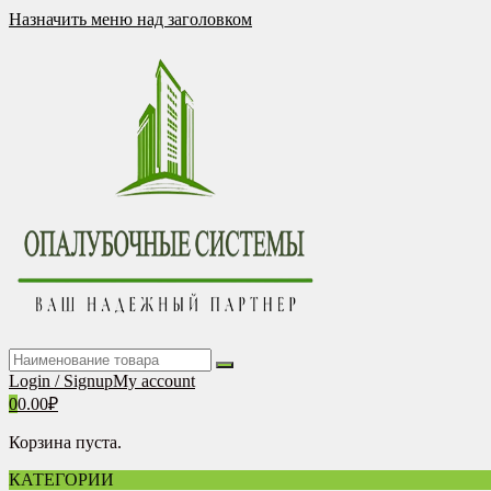
Перейти
Назначить меню над заголовком
к
содержимому
Login / Signup
My account
0
0.00
₽
Корзина пуста.
КАТЕГОРИИ