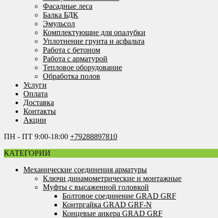
Фасадные леса
Балка БДК
Эмульсол
Комплектующие для опалубки
Уплотнение грунта и асфальта
Работа с бетоном
Работа с арматурой
Тепловое оборудование
Обработка полов
Услуги
Оплата
Доставка
Контакты
Акции
ПН - ПТ 9:00-18:00
+79288897810
КАТЕГОРИИ
Механические соединения арматуры
Ключи динамометрические и монтажные
Муфты с высаженной головкой
Болтовое соединение GRAD GRF
Контргайка GRAD GRF-N
Концевые анкера GRAD GRF