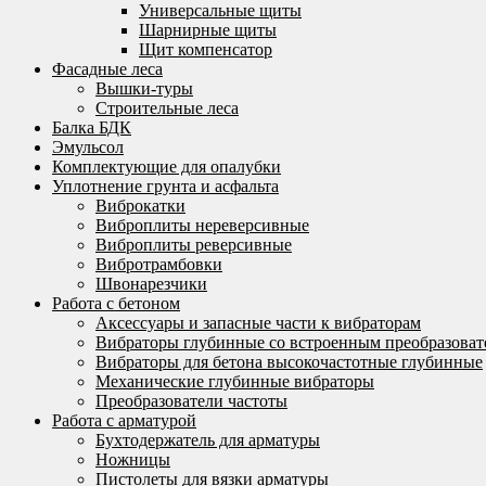
Универсальные щиты
Шарнирные щиты
Щит компенсатор
Фасадные леса
Вышки-туры
Строительные леса
Балка БДК
Эмульсол
Комплектующие для опалубки
Уплотнение грунта и асфальта
Виброкатки
Виброплиты нереверсивные
Виброплиты реверсивные
Вибротрамбовки
Швонарезчики
Работа с бетоном
Аксессуары и запасные части к вибраторам
Вибраторы глубинные со встроенным преобразоват
Вибраторы для бетона высокочастотные глубинные
Механические глубинные вибраторы
Преобразователи частоты
Работа с арматурой
Бухтодержатель для арматуры
Ножницы
Пистолеты для вязки арматуры