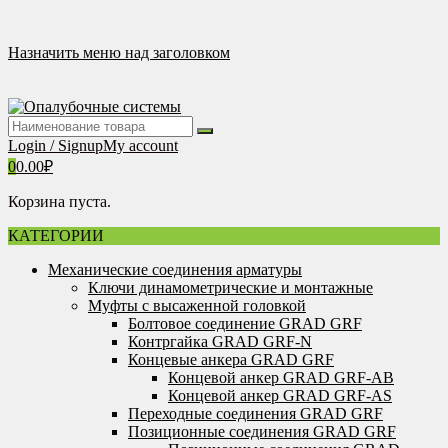
Перейти
к
содержимому
Назначить меню над заголовком
Login / Signup
My account
0
0.00
₽
Корзина пуста.
КАТЕГОРИИ
Механические соединения арматуры
Ключи динамометрические и монтажные
Муфты с высаженной головкой
Болтовое соединение GRAD GRF
Контргайка GRAD GRF-N
Концевые анкера GRAD GRF
Концевой анкер GRAD GRF-AB
Концевой анкер GRAD GRF-AS
Переходные соединения GRAD GRF
Позиционные соединения GRAD GRF