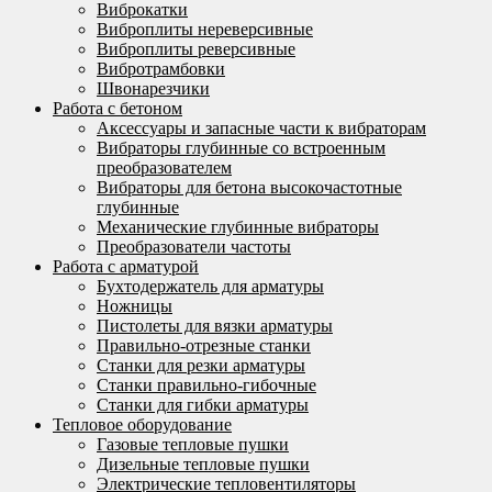
Виброкатки
Виброплиты нереверсивные
Виброплиты реверсивные
Вибротрамбовки
Швонарезчики
Работа с бетоном
Аксессуары и запасные части к вибраторам
Вибраторы глубинные со встроенным
преобразователем
Вибраторы для бетона высокочастотные
глубинные
Механические глубинные вибраторы
Преобразователи частоты
Работа с арматурой
Бухтодержатель для арматуры
Ножницы
Пистолеты для вязки арматуры
Правильно-отрезные станки
Станки для резки арматуры
Станки правильно-гибочные
Станки для гибки арматуры
Тепловое оборудование
Газовые тепловые пушки
Дизельные тепловые пушки
Электрические тепловентиляторы