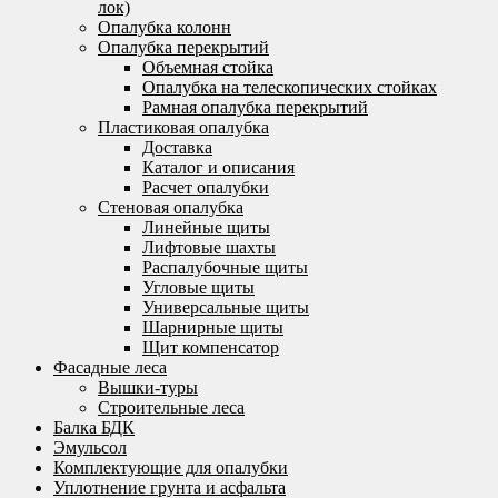
лок)
Опалубка колонн
Опалубка перекрытий
Объемная стойка
Опалубка на телескопических стойках
Рамная опалубка перекрытий
Пластиковая опалубка
Доставка
Каталог и описания
Расчет опалубки
Стеновая опалубка
Линейные щиты
Лифтовые шахты
Распалубочные щиты
Угловые щиты
Универсальные щиты
Шарнирные щиты
Щит компенсатор
Фасадные леса
Вышки-туры
Строительные леса
Балка БДК
Эмульсол
Комплектующие для опалубки
Уплотнение грунта и асфальта