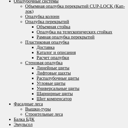
Опалубочные системы
Объемная опалубка перекрытий CUP-LOCK (Кап-
лок)
Опалубка колонн
Опалубка перекрытий
Объемная стойка
Опалубка на телескопических стойках
Рамная опалубка перекрытий
Пластиковая опалубка
Доставка
Каталог и описания
Расчет опалубки
Стеновая опалубка
Линейные щиты
Лифтовые шахты
Распалубочные щиты
Угловые щиты
Универсальные щиты
Шарнирные щиты
Щит компенсатор
Фасадные леса
Вышки-туры
Строительные леса
Балка БДК
Эмульсол