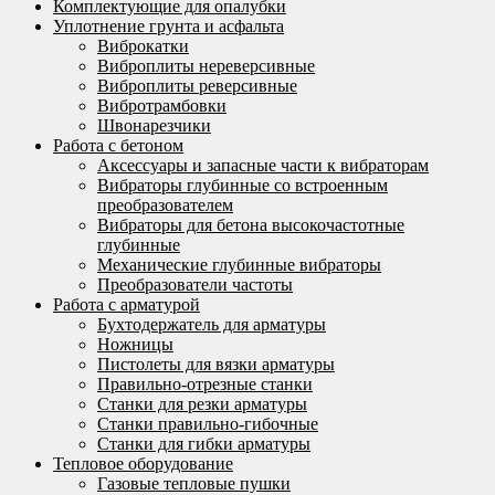
Комплектующие для опалубки
Уплотнение грунта и асфальта
Виброкатки
Виброплиты нереверсивные
Виброплиты реверсивные
Вибротрамбовки
Швонарезчики
Работа с бетоном
Аксессуары и запасные части к вибраторам
Вибраторы глубинные со встроенным
преобразователем
Вибраторы для бетона высокочастотные
глубинные
Механические глубинные вибраторы
Преобразователи частоты
Работа с арматурой
Бухтодержатель для арматуры
Ножницы
Пистолеты для вязки арматуры
Правильно-отрезные станки
Станки для резки арматуры
Станки правильно-гибочные
Станки для гибки арматуры
Тепловое оборудование
Газовые тепловые пушки