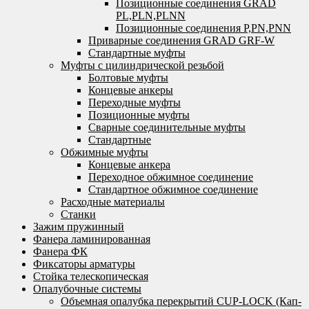
Позиционные соединения GRAD
PL,PLN,PLNN
Позиционные соединения P,PN,PNN
Приварные соединения GRAD GRF-W
Стандартные муфты
Муфты с цилиндрической резьбой
Болтовые муфты
Концевые анкеры
Переходные муфты
Позиционные муфты
Сварные соединительные муфты
Стандартные
Обжимные муфты
Концевые анкера
Переходное обжимное соединение
Стандартное обжимное соединение
Расходные материалы
Станки
Зажим пружинный
Фанера ламинированная
Фанера ФК
Фиксаторы арматуры
Стойка телескопическая
Опалубочные системы
Объемная опалубка перекрытий CUP-LOCK (Кап-