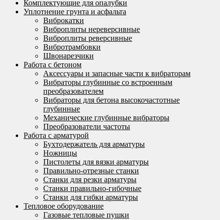
Комплектующие для опалубки
Уплотнение грунта и асфальта
Виброкатки
Виброплиты нереверсивные
Виброплиты реверсивные
Вибротрамбовки
Швонарезчики
Работа с бетоном
Аксессуары и запасные части к вибраторам
Вибраторы глубинные со встроенным
преобразователем
Вибраторы для бетона высокочастотные
глубинные
Механические глубинные вибраторы
Преобразователи частоты
Работа с арматурой
Бухтодержатель для арматуры
Ножницы
Пистолеты для вязки арматуры
Правильно-отрезные станки
Станки для резки арматуры
Станки правильно-гибочные
Станки для гибки арматуры
Тепловое оборудование
Газовые тепловые пушки