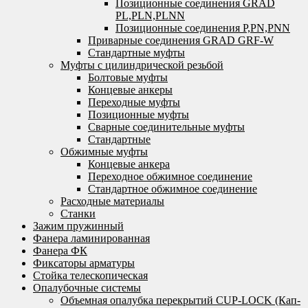
Позиционные соединения GRAD
PL,PLN,PLNN
Позиционные соединения P,PN,PNN
Приварные соединения GRAD GRF-W
Стандартные муфты
Муфты с цилиндрической резьбой
Болтовые муфты
Концевые анкеры
Переходные муфты
Позиционные муфты
Сварные соединительные муфты
Стандартные
Обжимные муфты
Концевые анкера
Переходное обжимное соединение
Стандартное обжимное соединение
Расходные материалы
Станки
Зажим пружинный
Фанера ламинированная
Фанера ФК
Фиксаторы арматуры
Стойка телескопическая
Опалубочные системы
Объемная опалубка перекрытий CUP-LOCK (Кап-