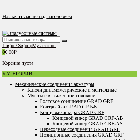
Перейти
к
содержимому
Назначить меню над заголовком
Login / Signup
My account
0
0.00
₽
Корзина пуста.
КАТЕГОРИИ
Механические соединения арматуры
Ключи динамометрические и монтажные
Муфты с высаженной головкой
Болтовое соединение GRAD GRF
Контргайка GRAD GRF-N
Концевые анкера GRAD GRF
Концевой анкер GRAD GRF-AB
Концевой анкер GRAD GRF-AS
Переходные соединения GRAD GRF
Позиционные соединения GRAD GRF