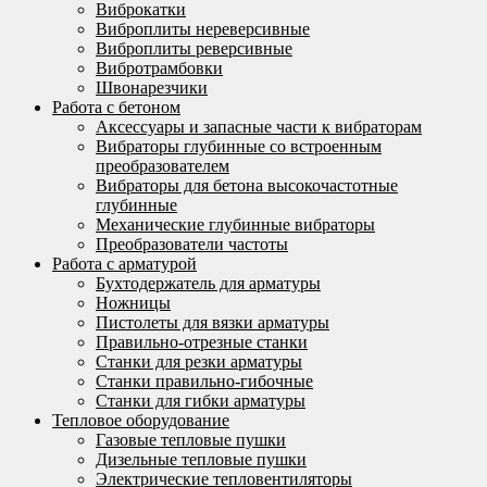
Виброкатки
Виброплиты нереверсивные
Виброплиты реверсивные
Вибротрамбовки
Швонарезчики
Работа с бетоном
Аксессуары и запасные части к вибраторам
Вибраторы глубинные со встроенным
преобразователем
Вибраторы для бетона высокочастотные
глубинные
Механические глубинные вибраторы
Преобразователи частоты
Работа с арматурой
Бухтодержатель для арматуры
Ножницы
Пистолеты для вязки арматуры
Правильно-отрезные станки
Станки для резки арматуры
Станки правильно-гибочные
Станки для гибки арматуры
Тепловое оборудование
Газовые тепловые пушки
Дизельные тепловые пушки
Электрические тепловентиляторы