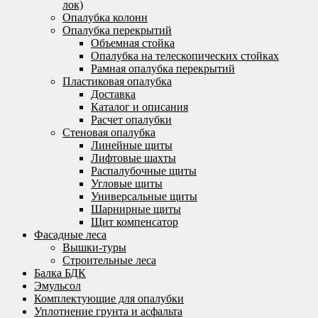
лок)
Опалубка колонн
Опалубка перекрытий
Объемная стойка
Опалубка на телескопических стойках
Рамная опалубка перекрытий
Пластиковая опалубка
Доставка
Каталог и описания
Расчет опалубки
Стеновая опалубка
Линейные щиты
Лифтовые шахты
Распалубочные щиты
Угловые щиты
Универсальные щиты
Шарнирные щиты
Щит компенсатор
Фасадные леса
Вышки-туры
Строительные леса
Балка БДК
Эмульсол
Комплектующие для опалубки
Уплотнение грунта и асфальта