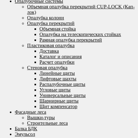
Опалубочные системы
Объемная опалубка перекрытий CUP-LOCK (Кап-
лок)
Опалубка колонн
Опалубка перекрытий
Объемная стойка
Опалубка на телескопических стойках
Рамная опалубка перекрытий
Пластиковая опалубка
Доставка
Каталог и описания
Расчет опалубки
Стеновая опалубка
Линейные щиты
Лифтовые шахты
Распалубочные щиты
Угловые щиты
Универсальные щиты
Шарнирные щиты
Щит компенсатор
Фасадные леса
Вышки-туры
Строительные леса
Балка БДК
Эмульсол