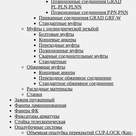
Позиционные соединения GRAD
PL,PLN,PLNN
Позиционные соединения P,PN,PNN
Приварные соединения GRAD GRF-W
Стандартные муфты
Муфты с цилиндрической резьбой
Болтовые муфты
Концевые анкеры
Переходные муфты
Позиционные муфты
Сварные соединительные муфты
Стандартные
Обжимные муфты
Концевые анкера
Переходное обжимное соединение
Стандартное обжимное соединение
Расходные материалы
Станки
Зажим пружинный
Фанера ламинированная
Фанера ФК
Фиксаторы арматуры
Стойка телескопическая
Опалубочные системы
Объемная опалубка перекрытий CUP-LOCK (Кап-