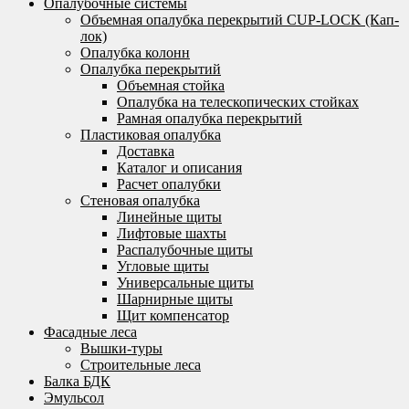
Опалубочные системы
Объемная опалубка перекрытий CUP-LOCK (Кап-
лок)
Опалубка колонн
Опалубка перекрытий
Объемная стойка
Опалубка на телескопических стойках
Рамная опалубка перекрытий
Пластиковая опалубка
Доставка
Каталог и описания
Расчет опалубки
Стеновая опалубка
Линейные щиты
Лифтовые шахты
Распалубочные щиты
Угловые щиты
Универсальные щиты
Шарнирные щиты
Щит компенсатор
Фасадные леса
Вышки-туры
Строительные леса
Балка БДК
Эмульсол