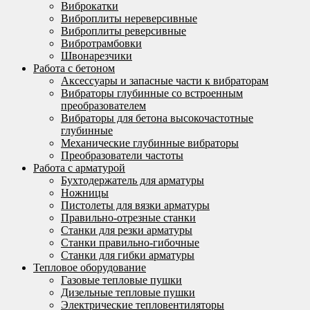
Виброкатки
Виброплиты нереверсивные
Виброплиты реверсивные
Вибротрамбовки
Швонарезчики
Работа с бетоном
Аксессуары и запасные части к вибраторам
Вибраторы глубинные со встроенным
преобразователем
Вибраторы для бетона высокочастотные
глубинные
Механические глубинные вибраторы
Преобразователи частоты
Работа с арматурой
Бухтодержатель для арматуры
Ножницы
Пистолеты для вязки арматуры
Правильно-отрезные станки
Станки для резки арматуры
Станки правильно-гибочные
Станки для гибки арматуры
Тепловое оборудование
Газовые тепловые пушки
Дизельные тепловые пушки
Электрические тепловентиляторы