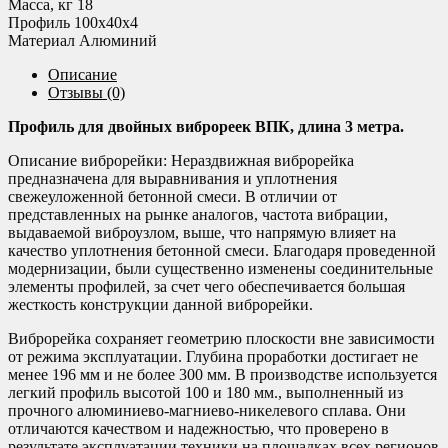
Масса, кг 18
Профиль 100х40х4
Материал Алюминий
Описание
Отзывы (0)
Профиль для двойных виброреек ВПК, длина 3 метра.
Описание виброрейки: Нераздвижная виброрейка
предназначена для выравнивания и уплотнения
свежеуложенной бетонной смеси. В отличии от
представленных на рынке аналогов, частота вибрации,
выдаваемой виброузлом, выше, что напрямую влияет на
качество уплотнения бетонной смеси. Благодаря проведенной
модернизации, были существенно изменены соединительные
элементы профилей, за счет чего обеспечивается большая
жесткость конструкции данной виброрейки.
Виброрейка сохраняет геометрию плоскости вне зависимости
от режима эксплуатации. Глубина проработки достигает не
менее 196 мм и не более 300 мм. В производстве используется
легкий профиль высотой 100 и 180 мм., выполненный из
прочного алюминиево-магниево-никелевого сплава. Они
отличаются качеством и надежностью, что проверено в
результате эксплуатации техники на площадках всех регионов