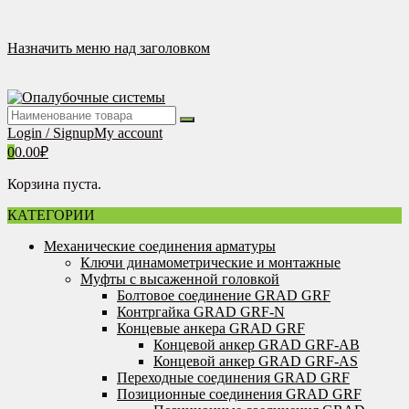
Перейти
к
содержимому
Назначить меню над заголовком
Login / Signup
My account
0
0.00
₽
Корзина пуста.
КАТЕГОРИИ
Механические соединения арматуры
Ключи динамометрические и монтажные
Муфты с высаженной головкой
Болтовое соединение GRAD GRF
Контргайка GRAD GRF-N
Концевые анкера GRAD GRF
Концевой анкер GRAD GRF-AB
Концевой анкер GRAD GRF-AS
Переходные соединения GRAD GRF
Позиционные соединения GRAD GRF