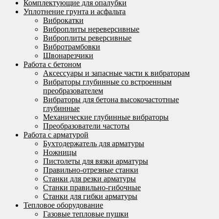
Комплектующие для опалубки
Уплотнение грунта и асфальта
Виброкатки
Виброплиты нереверсивные
Виброплиты реверсивные
Вибротрамбовки
Швонарезчики
Работа с бетоном
Аксессуары и запасные части к вибраторам
Вибраторы глубинные со встроенным
преобразователем
Вибраторы для бетона высокочастотные
глубинные
Механические глубинные вибраторы
Преобразователи частоты
Работа с арматурой
Бухтодержатель для арматуры
Ножницы
Пистолеты для вязки арматуры
Правильно-отрезные станки
Станки для резки арматуры
Станки правильно-гибочные
Станки для гибки арматуры
Тепловое оборудование
Газовые тепловые пушки