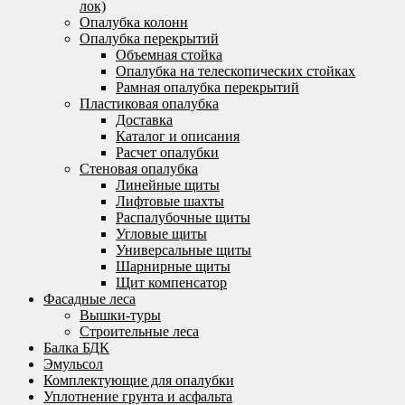
лок)
Опалубка колонн
Опалубка перекрытий
Объемная стойка
Опалубка на телескопических стойках
Рамная опалубка перекрытий
Пластиковая опалубка
Доставка
Каталог и описания
Расчет опалубки
Стеновая опалубка
Линейные щиты
Лифтовые шахты
Распалубочные щиты
Угловые щиты
Универсальные щиты
Шарнирные щиты
Щит компенсатор
Фасадные леса
Вышки-туры
Строительные леса
Балка БДК
Эмульсол
Комплектующие для опалубки
Уплотнение грунта и асфальта