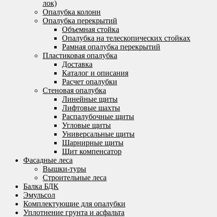
лок)
Опалубка колонн
Опалубка перекрытий
Объемная стойка
Опалубка на телескопических стойках
Рамная опалубка перекрытий
Пластиковая опалубка
Доставка
Каталог и описания
Расчет опалубки
Стеновая опалубка
Линейные щиты
Лифтовые шахты
Распалубочные щиты
Угловые щиты
Универсальные щиты
Шарнирные щиты
Щит компенсатор
Фасадные леса
Вышки-туры
Строительные леса
Балка БДК
Эмульсол
Комплектующие для опалубки
Уплотнение грунта и асфальта