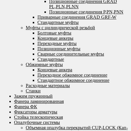
Позиционные соединения GRAD
PL,PLN,PLNN
Позиционные соединения P,PN,PNN
Приварные соединения GRAD GRF-W
Стандартные муфты
Муфты с цилиндрической резьбой
Болтовые муфты
Концевые анкеры
Переходные муфты
Позиционные муфты
Сварные соединительные муфты
Стандартные
Обжимные муфты
Концевые анкера
Переходное обжимное соединение
Стандартное обжимное соединение
Расходные материалы
Станки
Зажим пружинный
Фанера ламинированная
Фанера ФК
Фиксаторы арматуры
Стойка телескопическая
Опалубочные системы
Объемная опалубка перекрытий CUP-LOCK (Кап-