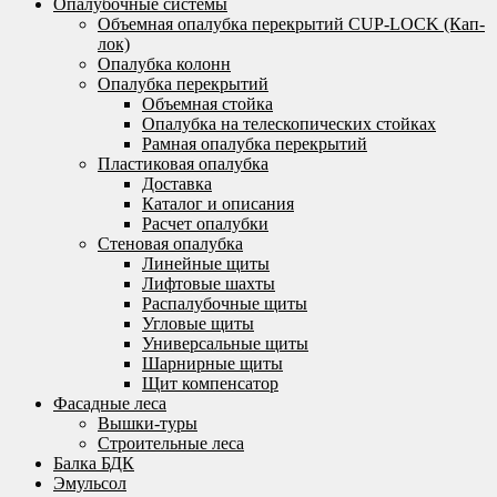
Опалубочные системы
Объемная опалубка перекрытий CUP-LOCK (Кап-
лок)
Опалубка колонн
Опалубка перекрытий
Объемная стойка
Опалубка на телескопических стойках
Рамная опалубка перекрытий
Пластиковая опалубка
Доставка
Каталог и описания
Расчет опалубки
Стеновая опалубка
Линейные щиты
Лифтовые шахты
Распалубочные щиты
Угловые щиты
Универсальные щиты
Шарнирные щиты
Щит компенсатор
Фасадные леса
Вышки-туры
Строительные леса
Балка БДК
Эмульсол