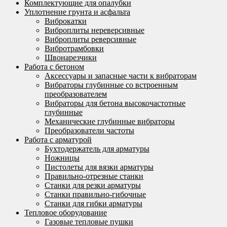
Комплектующие для опалубки
Уплотнение грунта и асфальта
Виброкатки
Виброплиты нереверсивные
Виброплиты реверсивные
Вибротрамбовки
Швонарезчики
Работа с бетоном
Аксессуары и запасные части к вибраторам
Вибраторы глубинные со встроенным
преобразователем
Вибраторы для бетона высокочастотные
глубинные
Механические глубинные вибраторы
Преобразователи частоты
Работа с арматурой
Бухтодержатель для арматуры
Ножницы
Пистолеты для вязки арматуры
Правильно-отрезные станки
Станки для резки арматуры
Станки правильно-гибочные
Станки для гибки арматуры
Тепловое оборудование
Газовые тепловые пушки