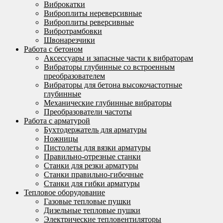
Виброкатки
Виброплиты нереверсивные
Виброплиты реверсивные
Вибротрамбовки
Швонарезчики
Работа с бетоном
Аксессуары и запасные части к вибраторам
Вибраторы глубинные со встроенным
преобразователем
Вибраторы для бетона высокочастотные
глубинные
Механические глубинные вибраторы
Преобразователи частоты
Работа с арматурой
Бухтодержатель для арматуры
Ножницы
Пистолеты для вязки арматуры
Правильно-отрезные станки
Станки для резки арматуры
Станки правильно-гибочные
Станки для гибки арматуры
Тепловое оборудование
Газовые тепловые пушки
Дизельные тепловые пушки
Электрические тепловентиляторы