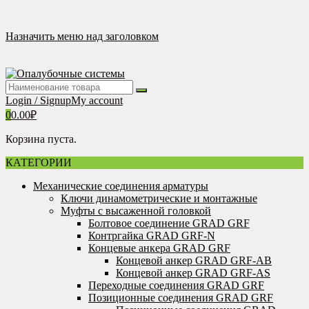
Перейти
к
содержимому
Назначить меню над заголовком
Login / Signup
My account
0
0.00
₽
Корзина пуста.
КАТЕГОРИИ
Механические соединения арматуры
Ключи динамометрические и монтажные
Муфты с высаженной головкой
Болтовое соединение GRAD GRF
Контргайка GRAD GRF-N
Концевые анкера GRAD GRF
Концевой анкер GRAD GRF-AB
Концевой анкер GRAD GRF-AS
Переходные соединения GRAD GRF
Позиционные соединения GRAD GRF