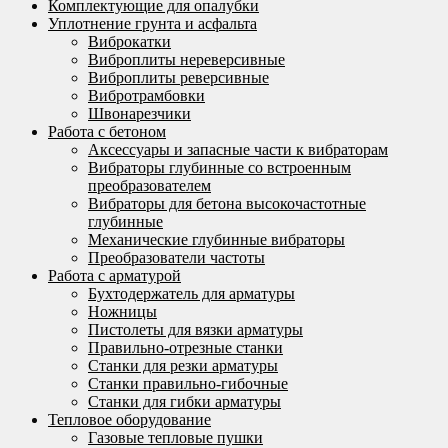
Комплектующие для опалубки
Уплотнение грунта и асфальта
Виброкатки
Виброплиты нереверсивные
Виброплиты реверсивные
Вибротрамбовки
Швонарезчики
Работа с бетоном
Аксессуары и запасные части к вибраторам
Вибраторы глубинные со встроенным
преобразователем
Вибраторы для бетона высокочастотные
глубинные
Механические глубинные вибраторы
Преобразователи частоты
Работа с арматурой
Бухтодержатель для арматуры
Ножницы
Пистолеты для вязки арматуры
Правильно-отрезные станки
Станки для резки арматуры
Станки правильно-гибочные
Станки для гибки арматуры
Тепловое оборудование
Газовые тепловые пушки