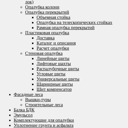
лок)
Опалубка колонн
Опалубка перекрытий
Объемная стойка
Опалубка на телескопических стойках
Рамная опалубка перекрытий
Пластиковая опалубка
Доставка
Каталог и описания
Расчет опалубки
Стеновая опалубка
Линейные щиты
Лифтовые шахты
Распалубочные щиты
Угловые щиты
Универсальные щиты
Шарнирные щиты
Щит компенсатор
Фасадные леса
Вышки-туры
Строительные леса
Балка БДК
Эмульсол
Комплектующие для опалубки
Уплотнение грунта и асфальта