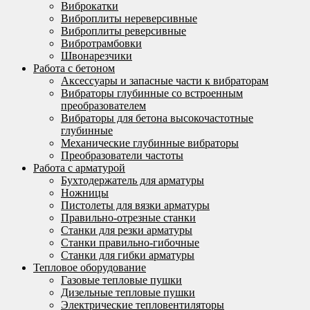
Виброкатки
Виброплиты нереверсивные
Виброплиты реверсивные
Вибротрамбовки
Швонарезчики
Работа с бетоном
Аксессуары и запасные части к вибраторам
Вибраторы глубинные со встроенным
преобразователем
Вибраторы для бетона высокочастотные
глубинные
Механические глубинные вибраторы
Преобразователи частоты
Работа с арматурой
Бухтодержатель для арматуры
Ножницы
Пистолеты для вязки арматуры
Правильно-отрезные станки
Станки для резки арматуры
Станки правильно-гибочные
Станки для гибки арматуры
Тепловое оборудование
Газовые тепловые пушки
Дизельные тепловые пушки
Электрические тепловентиляторы