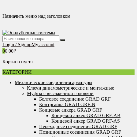
Перейти
к
содержимому
Назначить меню над заголовком
Login / Signup
My account
0
0.00
₽
Корзина пуста.
КАТЕГОРИИ
Механические соединения арматуры
Ключи динамометрические и монтажные
Муфты с высаженной головкой
Болтовое соединение GRAD GRF
Контргайка GRAD GRF-N
Концевые анкера GRAD GRF
Концевой анкер GRAD GRF-AB
Концевой анкер GRAD GRF-AS
Переходные соединения GRAD GRF
Позиционные соединения GRAD GRF