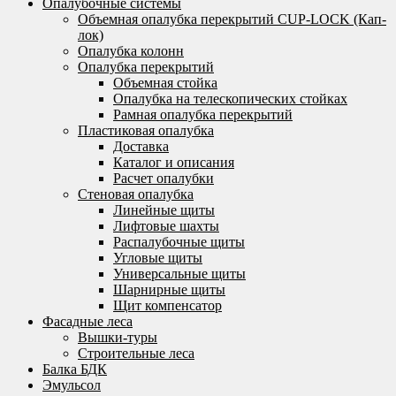
Опалубочные системы
Объемная опалубка перекрытий CUP-LOCK (Кап-
лок)
Опалубка колонн
Опалубка перекрытий
Объемная стойка
Опалубка на телескопических стойках
Рамная опалубка перекрытий
Пластиковая опалубка
Доставка
Каталог и описания
Расчет опалубки
Стеновая опалубка
Линейные щиты
Лифтовые шахты
Распалубочные щиты
Угловые щиты
Универсальные щиты
Шарнирные щиты
Щит компенсатор
Фасадные леса
Вышки-туры
Строительные леса
Балка БДК
Эмульсол