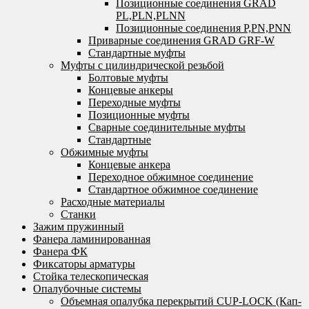
Позиционные соединения GRAD
PL,PLN,PLNN
Позиционные соединения P,PN,PNN
Приварные соединения GRAD GRF-W
Стандартные муфты
Муфты с цилиндрической резьбой
Болтовые муфты
Концевые анкеры
Переходные муфты
Позиционные муфты
Сварные соединительные муфты
Стандартные
Обжимные муфты
Концевые анкера
Переходное обжимное соединение
Стандартное обжимное соединение
Расходные материалы
Станки
Зажим пружинный
Фанера ламинированная
Фанера ФК
Фиксаторы арматуры
Стойка телескопическая
Опалубочные системы
Объемная опалубка перекрытий CUP-LOCK (Кап-