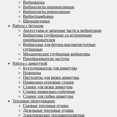
Виброкатки
Виброплиты нереверсивные
Виброплиты реверсивные
Вибротрамбовки
Швонарезчики
Работа с бетоном
Аксессуары и запасные части к вибраторам
Вибраторы глубинные со встроенным
преобразователем
Вибраторы для бетона высокочастотные
глубинные
Механические глубинные вибраторы
Преобразователи частоты
Работа с арматурой
Бухтодержатель для арматуры
Ножницы
Пистолеты для вязки арматуры
Правильно-отрезные станки
Станки для резки арматуры
Станки правильно-гибочные
Станки для гибки арматуры
Тепловое оборудование
Газовые тепловые пушки
Дизельные тепловые пушки
Электрические тепловентиляторы