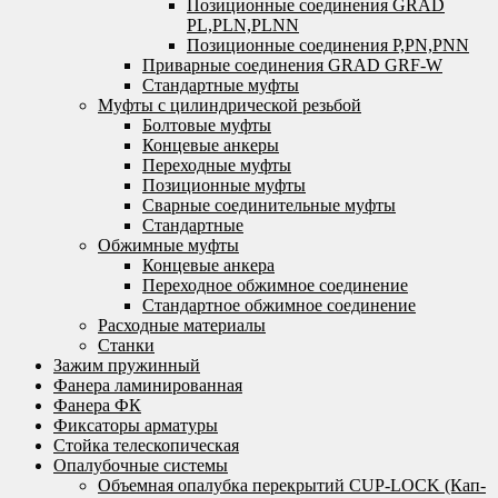
Позиционные соединения GRAD
PL,PLN,PLNN
Позиционные соединения P,PN,PNN
Приварные соединения GRAD GRF-W
Стандартные муфты
Муфты с цилиндрической резьбой
Болтовые муфты
Концевые анкеры
Переходные муфты
Позиционные муфты
Сварные соединительные муфты
Стандартные
Обжимные муфты
Концевые анкера
Переходное обжимное соединение
Стандартное обжимное соединение
Расходные материалы
Станки
Зажим пружинный
Фанера ламинированная
Фанера ФК
Фиксаторы арматуры
Стойка телескопическая
Опалубочные системы
Объемная опалубка перекрытий CUP-LOCK (Кап-