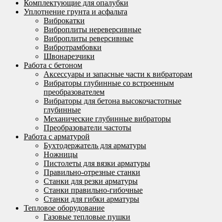
Комплектующие для опалубки
Уплотнение грунта и асфальта
Виброкатки
Виброплиты нереверсивные
Виброплиты реверсивные
Вибротрамбовки
Швонарезчики
Работа с бетоном
Аксессуары и запасные части к вибраторам
Вибраторы глубинные со встроенным
преобразователем
Вибраторы для бетона высокочастотные
глубинные
Механические глубинные вибраторы
Преобразователи частоты
Работа с арматурой
Бухтодержатель для арматуры
Ножницы
Пистолеты для вязки арматуры
Правильно-отрезные станки
Станки для резки арматуры
Станки правильно-гибочные
Станки для гибки арматуры
Тепловое оборудование
Газовые тепловые пушки