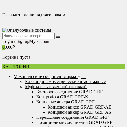
Перейти
к
содержимому
Назначить меню над заголовком
Login / Signup
My account
0
0.00
₽
Корзина пуста.
КАТЕГОРИИ
Механические соединения арматуры
Ключи динамометрические и монтажные
Муфты с высаженной головкой
Болтовое соединение GRAD GRF
Контргайка GRAD GRF-N
Концевые анкера GRAD GRF
Концевой анкер GRAD GRF-AB
Концевой анкер GRAD GRF-AS
Переходные соединения GRAD GRF
Позиционные соединения GRAD GRF