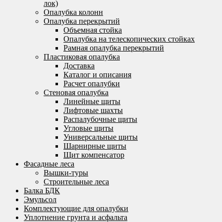
лок)
Опалубка колонн
Опалубка перекрытий
Объемная стойка
Опалубка на телескопических стойках
Рамная опалубка перекрытий
Пластиковая опалубка
Доставка
Каталог и описания
Расчет опалубки
Стеновая опалубка
Линейные щиты
Лифтовые шахты
Распалубочные щиты
Угловые щиты
Универсальные щиты
Шарнирные щиты
Щит компенсатор
Фасадные леса
Вышки-туры
Строительные леса
Балка БДК
Эмульсол
Комплектующие для опалубки
Уплотнение грунта и асфальта