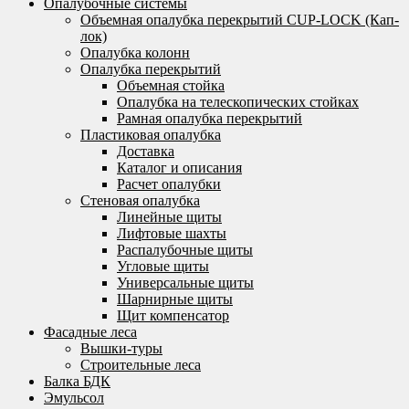
Опалубочные системы
Объемная опалубка перекрытий CUP-LOCK (Кап-
лок)
Опалубка колонн
Опалубка перекрытий
Объемная стойка
Опалубка на телескопических стойках
Рамная опалубка перекрытий
Пластиковая опалубка
Доставка
Каталог и описания
Расчет опалубки
Стеновая опалубка
Линейные щиты
Лифтовые шахты
Распалубочные щиты
Угловые щиты
Универсальные щиты
Шарнирные щиты
Щит компенсатор
Фасадные леса
Вышки-туры
Строительные леса
Балка БДК
Эмульсол