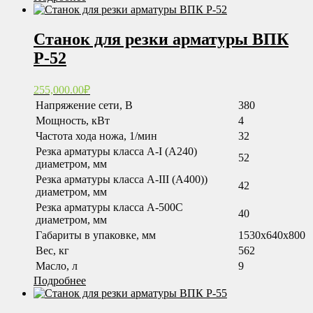
Станок для резки арматуры ВПК
Р-52
255,000.00
₽
Напряжение сети, В
380
Мощность, кВт
4
Частота хода ножа, 1/мин
32
Резка арматуры класса А-I (А240)
52
диаметром, мм
Резка арматуры класса А-III (А400))
42
диаметром, мм
Резка арматуры класса А-500С
40
диаметром, мм
Габариты в упаковке, мм
1530х640х800
Вес, кг
562
Масло, л
9
Подробнее