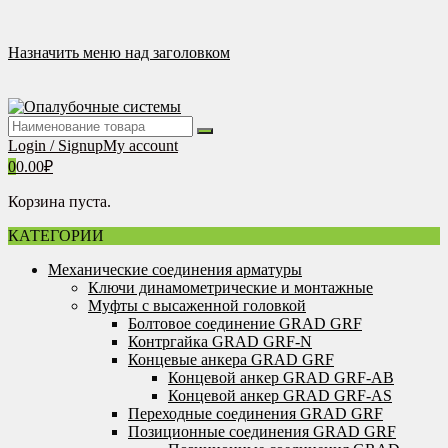
Перейти
к
содержимому
Назначить меню над заголовком
Login / Signup
My account
0
0.00
₽
Корзина пуста.
КАТЕГОРИИ
Механические соединения арматуры
Ключи динамометрические и монтажные
Муфты с высаженной головкой
Болтовое соединение GRAD GRF
Контргайка GRAD GRF-N
Концевые анкера GRAD GRF
Концевой анкер GRAD GRF-AB
Концевой анкер GRAD GRF-AS
Переходные соединения GRAD GRF
Позиционные соединения GRAD GRF