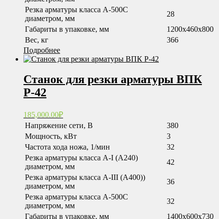
Резка арматуры класса А-500С
28
диаметром, мм
Габариты в упаковке, мм
1200х460х800
Вес, кг
366
Подробнее
Станок для резки арматуры ВПК
Р-42
185,000.00
₽
Напряжение сети, В
380
Мощность, кВт
3
Частота хода ножа, 1/мин
32
Резка арматуры класса А-I (А240)
42
диаметром, мм
Резка арматуры класса А-III (А400))
36
диаметром, мм
Резка арматуры класса А-500С
32
диаметром, мм
Габариты в упаковке, мм
1400х600х730