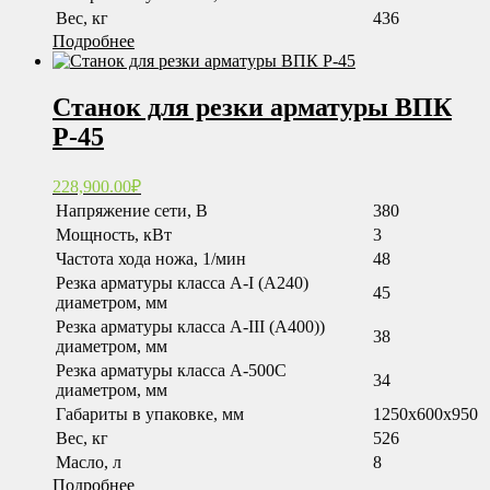
Вес, кг
436
Подробнее
Станок для резки арматуры ВПК
Р-45
228,900.00
₽
Напряжение сети, В
380
Мощность, кВт
3
Частота хода ножа, 1/мин
48
Резка арматуры класса А-I (А240)
45
диаметром, мм
Резка арматуры класса А-III (А400))
38
диаметром, мм
Резка арматуры класса А-500С
34
диаметром, мм
Габариты в упаковке, мм
1250х600х950
Вес, кг
526
Масло, л
8
Подробнее