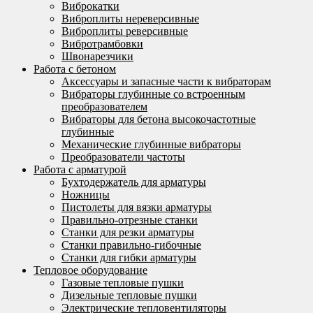
Виброкатки
Виброплиты нереверсивные
Виброплиты реверсивные
Вибротрамбовки
Швонарезчики
Работа с бетоном
Аксессуары и запасные части к вибраторам
Вибраторы глубинные со встроенным
преобразователем
Вибраторы для бетона высокочастотные
глубинные
Механические глубинные вибраторы
Преобразователи частоты
Работа с арматурой
Бухтодержатель для арматуры
Ножницы
Пистолеты для вязки арматуры
Правильно-отрезные станки
Станки для резки арматуры
Станки правильно-гибочные
Станки для гибки арматуры
Тепловое оборудование
Газовые тепловые пушки
Дизельные тепловые пушки
Электрические тепловентиляторы