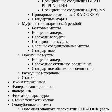
Позиционные соединения GRAD
PL,PLN,PLNN
Позиционные соединения P,PN,PNN
Приварные соединения GRAD GRF-W
Стандартные муфты
Муфты с цилиндрической резьбой
Болтовые муфты
Концевые анкеры
Переходные муфты
Позиционные муфты
Сварные соединительные муфты
Стандартные
Обжимные муфты
Концевые анкера
Переходное обжимное соединение
Стандартное обжимное соединение
Расходные материалы
Станки
Зажим пружинный
Фанера ламинированная
Фанера ФК
Фиксаторы арматуры
Стойка телескопическая
Опалубочные системы
Объемная опалубка перекрытий CUP-LOCK (Кап-