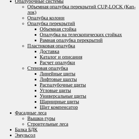
Опалубочные системы
Объемная опалубка перекрытий CUP-LOCK (Кап-
лок)
Опалубка колонн
Опалубка перекрытий
Объемная стойка
Опалубка на телескопических стойках
Рамная опалубка перекрытий
Пластиковая опалубка
Доставка
Каталог и описания
Расчет опалубки
Стеновая опалубка
Линейные щиты
Лифтовые шахты
Распалубочные щиты
Угловые щиты
Универсальные щиты
Шарнирные щиты
Щит компенсатор
Фасадные леса
Вышки-туры
Строительные леса
Балка БДК
Эмульсол