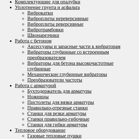
Комплектующие для опалубки
Уплотнение грунта и асфальта
Виброкатки
Виброплиты нереверсивные
Виброплиты реверсивные
Вибротрамбовки
Швонарезчики
Работа с бетоном
Аксессуары и запасные части к вибраторам
Вибраторы глубинные со встроенным
преобразователем
Вибраторы для бетона высокочастотные
глубинные
Механические глубинные вибраторы
Преобразователи частоты
Работа с арматурой
Бухтодержатель для арматуры
Ножницы
Пистолеты для вязки арматуры
Правильно-отрезные станки
Станки для резки арматуры
Станки правильно-гибочные
Станки для гибки арматуры
Тепловое оборудование
Газовые тепловые пушки