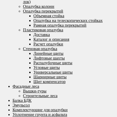
лок)
Опалубка колонн
Опалубка перекрытий
Объемная стойка
Опалубка на телескопических стойках
Рамная опалубка перекрытий
Пластиковая опалубка
Доставка
Каталог и описания
Расчет опалубки
Стеновая опалубка
Линейные щиты
Лифтовые шахты
Распалубочные щиты
Угловые щиты
Универсальные щиты
Шарнирные щиты
Щит компенсатор
Фасадные леса
Вышки-туры
Строительные леса
Балка БДК
Эмульсол
Комплектующие для опалубки
Уплотнение грунта и асфальта