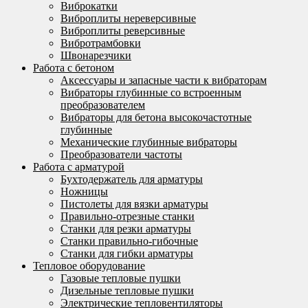
Виброкатки
Виброплиты нереверсивные
Виброплиты реверсивные
Вибротрамбовки
Швонарезчики
Работа с бетоном
Аксессуары и запасные части к вибраторам
Вибраторы глубинные со встроенным
преобразователем
Вибраторы для бетона высокочастотные
глубинные
Механические глубинные вибраторы
Преобразователи частоты
Работа с арматурой
Бухтодержатель для арматуры
Ножницы
Пистолеты для вязки арматуры
Правильно-отрезные станки
Станки для резки арматуры
Станки правильно-гибочные
Станки для гибки арматуры
Тепловое оборудование
Газовые тепловые пушки
Дизельные тепловые пушки
Электрические тепловентиляторы