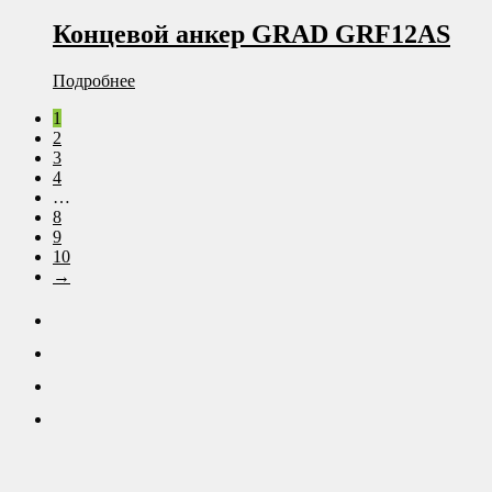
Концевой анкер GRAD GRF12AS
Подробнее
1
2
3
4
…
8
9
10
→