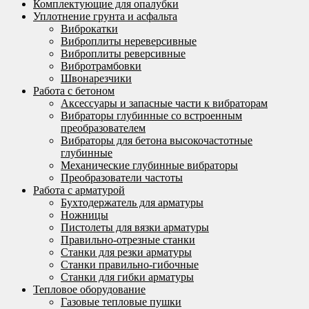
Комплектующие для опалубки
Уплотнение грунта и асфальта
Виброкатки
Виброплиты нереверсивные
Виброплиты реверсивные
Вибротрамбовки
Швонарезчики
Работа с бетоном
Аксессуары и запасные части к вибраторам
Вибраторы глубинные со встроенным
преобразователем
Вибраторы для бетона высокочастотные
глубинные
Механические глубинные вибраторы
Преобразователи частоты
Работа с арматурой
Бухтодержатель для арматуры
Ножницы
Пистолеты для вязки арматуры
Правильно-отрезные станки
Станки для резки арматуры
Станки правильно-гибочные
Станки для гибки арматуры
Тепловое оборудование
Газовые тепловые пушки