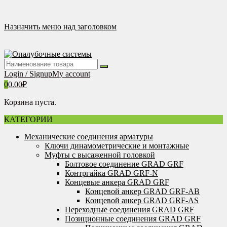
Перейти
к
содержимому
Назначить меню над заголовком
Login / Signup
My account
0
0.00
₽
Корзина пуста.
КАТЕГОРИИ
Механические соединения арматуры
Ключи динамометрические и монтажные
Муфты с высаженной головкой
Болтовое соединение GRAD GRF
Контргайка GRAD GRF-N
Концевые анкера GRAD GRF
Концевой анкер GRAD GRF-AB
Концевой анкер GRAD GRF-AS
Переходные соединения GRAD GRF
Позиционные соединения GRAD GRF