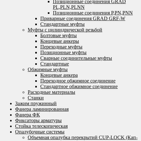
Позиционные соединения GRAD
PL,PLN,PLNN
Позиционные соединения P,PN,PNN
Приварные соединения GRAD GRF-W
Стандартные муфты
Муфты с цилиндрической резьбой
Болтовые муфты
Концевые анкеры
Переходные муфты
Позиционные муфты
Сварные соединительные муфты
Стандартные
Обжимные муфты
Концевые анкера
Переходное обжимное соединение
Стандартное обжимное соединение
Расходные материалы
Станки
Зажим пружинный
Фанера ламинированная
Фанера ФК
Фиксаторы арматуры
Стойка телескопическая
Опалубочные системы
Объемная опалубка перекрытий CUP-LOCK (Кап-