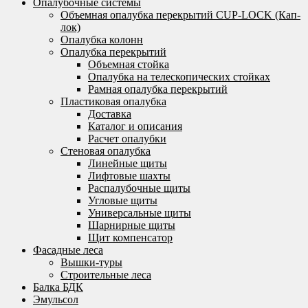
Опалубочные системы
Объемная опалубка перекрытий CUP-LOCK (Кап-
лок)
Опалубка колонн
Опалубка перекрытий
Объемная стойка
Опалубка на телескопических стойках
Рамная опалубка перекрытий
Пластиковая опалубка
Доставка
Каталог и описания
Расчет опалубки
Стеновая опалубка
Линейные щиты
Лифтовые шахты
Распалубочные щиты
Угловые щиты
Универсальные щиты
Шарнирные щиты
Щит компенсатор
Фасадные леса
Вышки-туры
Строительные леса
Балка БДК
Эмульсол