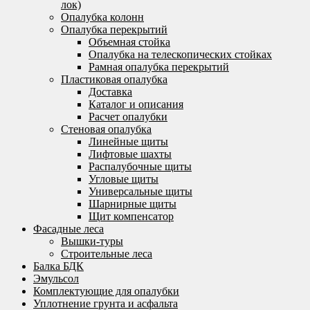
лок)
Опалубка колонн
Опалубка перекрытий
Объемная стойка
Опалубка на телескопических стойках
Рамная опалубка перекрытий
Пластиковая опалубка
Доставка
Каталог и описания
Расчет опалубки
Стеновая опалубка
Линейные щиты
Лифтовые шахты
Распалубочные щиты
Угловые щиты
Универсальные щиты
Шарнирные щиты
Щит компенсатор
Фасадные леса
Вышки-туры
Строительные леса
Балка БДК
Эмульсол
Комплектующие для опалубки
Уплотнение грунта и асфальта